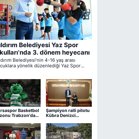
ıldırım Belediyesi Yaz Spor
kulları’nda 3. dönem heyecanı
ldırım Belediyesi’nin 4-16 yaş arası
cuklara yönelik düzenlediği Yaz Spor
ulları’nda ikinci dönem sona ererken,
üncü dönem eğitimleri için kayıt süreci
vam ediyor.
rsaspor Basketbol
Şampiyon ralli pilotu
zonu Trabzon'da
Kübra Denizci
ıyor
Keskin’den Erkan
Aydın’a ziyaret