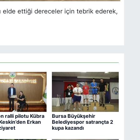
 elde ettiği dereceler için tebrik ederek,
 ralli pilotu Kübra
Bursa Büyükşehir
 Keskin’den Erkan
Belediyespor satrançta 2
ziyaret
kupa kazandı