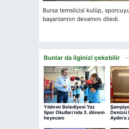
Bursa temsilcisi kulüp, sporcuyu
başarılarının devamını diledi.
Bunlar da ilginizi çekebilir
Yıldırım Belediyesi Yaz
Şampiyon
Spor Okulları’nda 3. dönem
Denizci
heyecanı
Aydın’a 