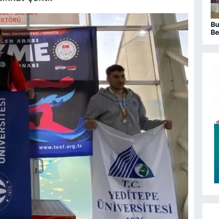
Bu
Be
sa
ka