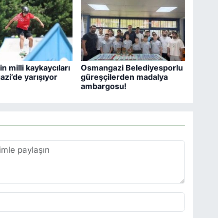
n milli kaykaycıları
Osmangazi Belediyesporlu
zi’de yarışıyor
güreşçilerden madalya
ambargosu!