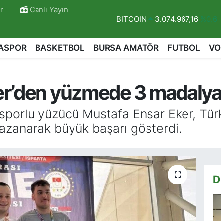
r
Canlı Yayın
DOLAR
47,5986
%0.06
EURO
55,0700
%0.1
ASPOR
BASKETBOL
BURSA AMATÖR
FUTBOL
VO
STERLİN
64,2438
%0.21
GRAM ALTIN
6518.23
%0.39
er’den yüzmede 3 madaly
BİST100
13.703
%0
BITCOIN
3.074.967,16
%0.6
porlu yüzücü Mustafa Ensar Eker, Türk
zanarak büyük başarı gösterdi.
r
D