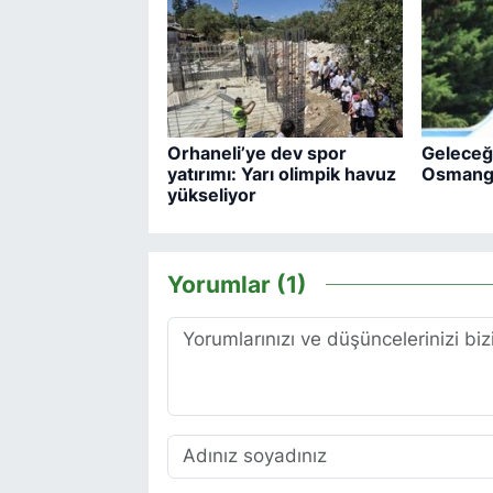
Orhaneli’ye dev spor
Geleceği
yatırımı: Yarı olimpik havuz
Osmanga
yükseliyor
Yorumlar (1)