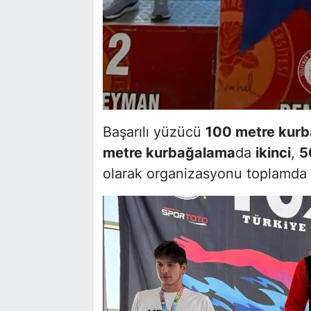
Başarılı yüzücü
100 metre kur
metre kurbağalama
da
ikinci
,
5
olarak organizasyonu toplamda 