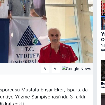
Y
O
Yı
ço
Ok
üç
de
-
+
A
A
Bu
se
sporcusu Mustafa Ensar Eker, Isparta’da
aç
Türkiye Yüzme Şampiyonası’nda 3 farklı
ikkat çekti.