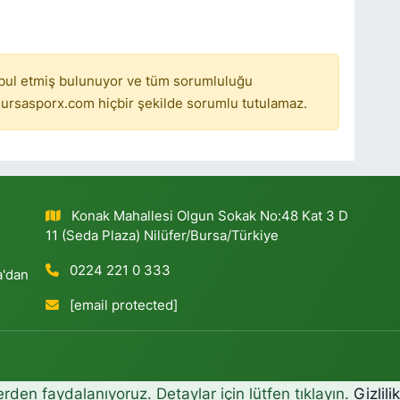
bul etmiş bulunuyor ve tüm sorumluluğu
ursasporx.com hiçbir şekilde sorumlu tutulamaz.
Konak Mahallesi Olgun Sokak No:48 Kat 3 D
11 (Seda Plaza) Nilüfer/Bursa/Türkiye
0224 221 0 333
a'dan
[email protected]
erden faydalanıyoruz. Detaylar için lütfen tıklayın.
Gizlili