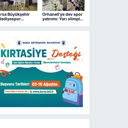
rsa Büyükşehir
Orhaneli’ye dev spor
lediyespor
yatırımı: Yarı olimpik
trançta 2 kupa
havuz yükseliyor
zandı