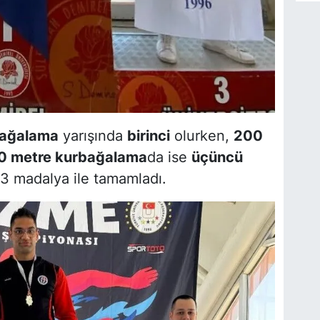
bağalama
yarışında
birinci
olurken,
200
0 metre kurbağalama
da ise
üçüncü
3 madalya ile tamamladı.