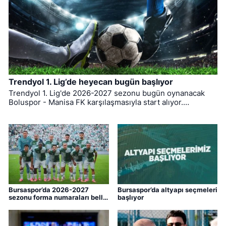
Trendyol 1. Lig’de heyecan bugün başlıyor
Trendyol 1. Lig'de 2026-2027 sezonu bugün oynanacak
Boluspor - Manisa FK karşılaşmasıyla start alıyor.
Bursaspor ise ligin ilk haftasında pazar günü deplasmanda
Bodrum FK ile kozlarını paylaşacak.
Bursaspor’da 2026-2027
Bursaspor’da altyapı seçmeleri
sezonu forma numaraları belli
başlıyor
oldu