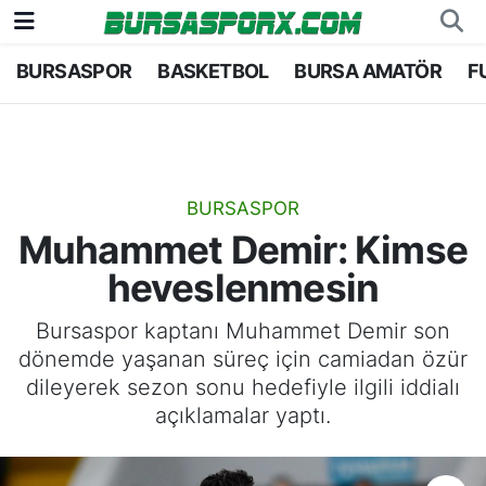
BURSASPOR
BASKETBOL
BURSA AMATÖR
F
Bursaspor
Bursa Nöbetçi Eczaneler
Futbol
Bursa Hava Durumu
Basketbol
Bursa Namaz Vakitleri
BURSASPOR
Muhammet Demir: Kimse
Bursa Amatör
Bursa Trafik Yoğunluk Haritası
heveslenmesin
Hentbol
TFF 1.Lig Puan Durumu ve Fikstür
Bursaspor kaptanı Muhammet Demir son
dönemde yaşanan süreç için camiadan özür
Voleybol
Tüm Manşetler
dileyerek sezon sonu hedefiyle ilgili iddialı
açıklamalar yaptı.
Genel
Son Dakika Haberleri
Haber Arşivi