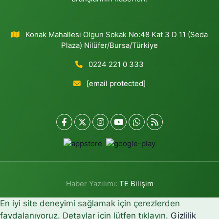
Konak Mahallesi Olgun Sokak No:48 Kat 3 D 11 (Seda
Plaza) Nilüfer/Bursa/Türkiye
0224 221 0 333
[email protected]
Haber Yazılımı:
TE Bilişim
En iyi site deneyimi sağlamak için çerezlerden
faydalanıyoruz. Detaylar için lütfen tıklayın.
Gizlilik