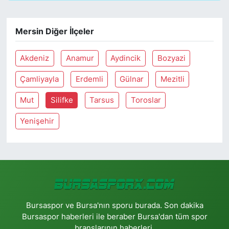
Mersin Diğer İlçeler
Akdeniz
Anamur
Aydincik
Bozyazi
Çamliyayla
Erdemli
Gülnar
Mezitli
Mut
Silifke
Tarsus
Toroslar
Yenişehir
Bursaspor ve Bursa'nın sporu burada. Son dakika
Bursaspor haberleri ile beraber Bursa'dan tüm spor
branşlarının haberleri.