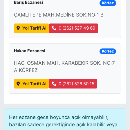
Barış Eczanesi
Körfez
ÇAMLITEPE MAH.MEDİNE SOK.NO:1 B
Yol Tarifi Al
0 (262) 527 49 69
Hakan Eczanesi
Körfez
HACI OSMAN MAH. KARABEKIR SOK. NO:7
A KÖRFEZ
Yol Tarifi Al
0 (262) 528 50 15
Her eczane gece boyunca açık olmayabilir,
bazıları sadece gerektiğinde açık kalabilir veya