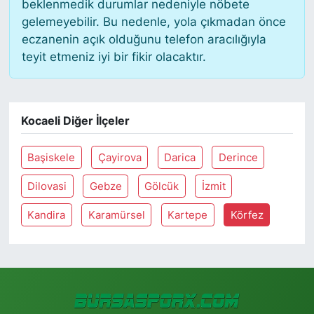
beklenmedik durumlar nedeniyle nöbete
gelemeyebilir. Bu nedenle, yola çıkmadan önce
eczanenin açık olduğunu telefon aracılığıyla
teyit etmeniz iyi bir fikir olacaktır.
Kocaeli Diğer İlçeler
Başiskele
Çayirova
Darica
Derince
Dilovasi
Gebze
Gölcük
İzmit
Kandira
Karamürsel
Kartepe
Körfez