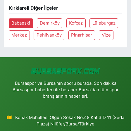
Kırklareli Diğer İlçeler
Babaeski
Demirköy
Kofçaz
Lüleburgaz
Merkez
Pehlivanköy
Pinarhisar
Vize
Bursaspor ve Bursa'nın sporu burada. Son dakika
Bursaspor haberleri ile beraber Bursa'dan tüm spor
branşlarının haberleri.
Konak Mahallesi Olgun Sokak No:48 Kat 3 D 11 (Seda
Plaza) Nilüfer/Bursa/Türkiye