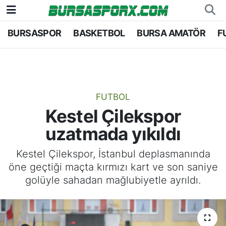
BURSASPOR
BASKETBOL
BURSA AMATÖR
F
Bursaspor
Bursa Nöbetçi Eczaneler
Futbol
Bursa Hava Durumu
Basketbol
Bursa Namaz Vakitleri
FUTBOL
Kestel Çilekspor
Bursa Amatör
Bursa Trafik Yoğunluk Haritası
uzatmada yıkıldı
Hentbol
TFF 2.Lig Kırmızı Grup Puan Durumu ve Fikstü
Kestel Çilekspor, İstanbul deplasmanında
öne geçtiği maçta kırmızı kart ve son saniye
Voleybol
Tüm Manşetler
golüyle sahadan mağlubiyetle ayrıldı.
Genel
Son Dakika Haberleri
Haber Arşivi