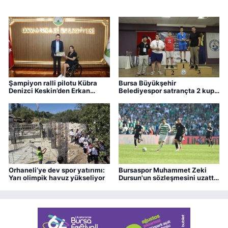
haftasında Bursaspor Basketbol, Trabzonspor’a konuk
olacak.
Şampiyon ralli pilotu Kübra
Bursa Büyükşehir
Denizci Keskin’den Erkan
Belediyespor satrançta 2 kupa
Aydın’a ziyaret
kazandı
Orhaneli’ye dev spor yatırımı:
Bursaspor Muhammet Zeki
Yarı olimpik havuz yükseliyor
Dursun'un sözleşmesini uzattı,
Boluspor'a kiraladı