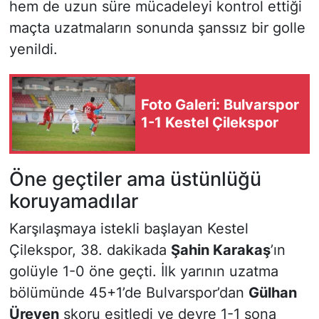
hem de uzun süre mücadeleyi kontrol ettiği
maçta uzatmaların sonunda şanssız bir golle
yenildi.
Foto Galeri: Bulvarspor
1-1 Kestel Çilekspor
Öne geçtiler ama üstünlüğü
koruyamadılar
Karşılaşmaya istekli başlayan Kestel
Çilekspor, 38. dakikada
Şahin Karakaş
’ın
golüyle 1-0 öne geçti. İlk yarının uzatma
bölümünde 45+1’de Bulvarspor’dan
Gülhan
Üreyen
skoru eşitledi ve devre 1-1 sona