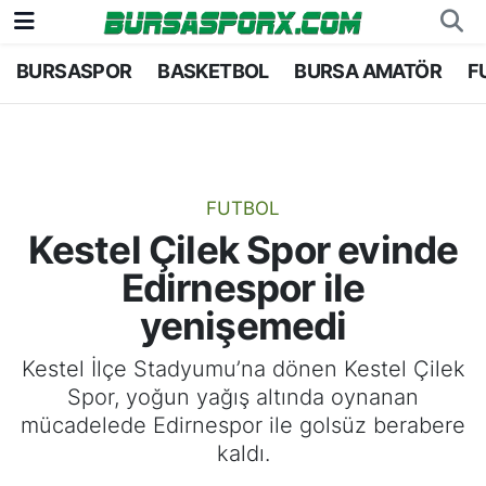
BURSASPOR
BASKETBOL
BURSA AMATÖR
F
Bursaspor
Bursa Nöbetçi Eczaneler
Futbol
Bursa Hava Durumu
Basketbol
Bursa Namaz Vakitleri
FUTBOL
Kestel Çilek Spor evinde
Bursa Amatör
Bursa Trafik Yoğunluk Haritası
Edirnespor ile
Hentbol
TFF 2.Lig Kırmızı Grup Puan Durumu ve Fikstü
yenişemedi
Voleybol
Tüm Manşetler
Kestel İlçe Stadyumu’na dönen Kestel Çilek
Spor, yoğun yağış altında oynanan
Genel
Son Dakika Haberleri
mücadelede Edirnespor ile golsüz berabere
kaldı.
Haber Arşivi