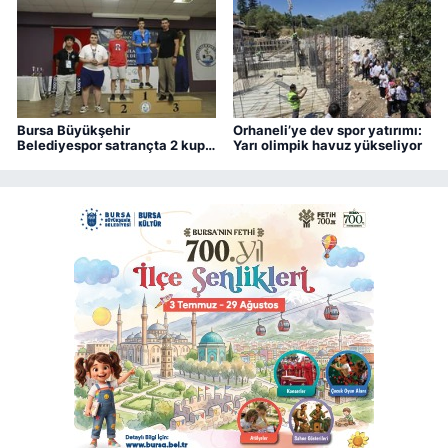
Bursa Büyükşehir
Orhaneli’ye dev spor yatırımı:
Belediyespor satrançta 2 kupa
Yarı olimpik havuz yükseliyor
kazandı