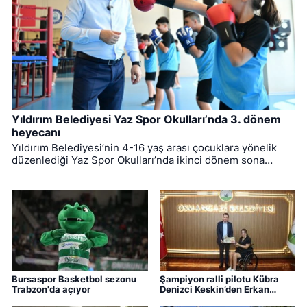
Yıldırım Belediyesi Yaz Spor Okulları’nda 3. dönem
heyecanı
Yıldırım Belediyesi’nin 4-16 yaş arası çocuklara yönelik
düzenlediği Yaz Spor Okulları’nda ikinci dönem sona
ererken, üçüncü dönem eğitimleri için kayıt süreci devam
ediyor.
Bursaspor Basketbol sezonu
Şampiyon ralli pilotu Kübra
Trabzon'da açıyor
Denizci Keskin’den Erkan
Aydın’a ziyaret