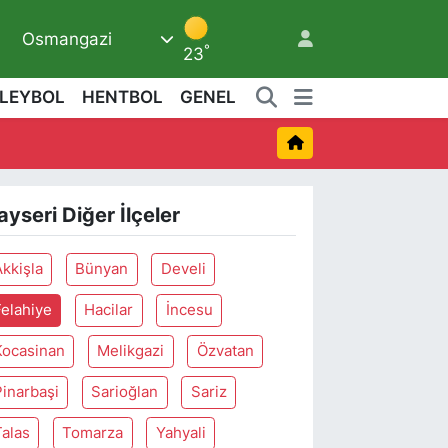
Osmangazi
3
°
23
LEYBOL
HENTBOL
GENEL
ayseri Diğer İlçeler
Akkişla
Bünyan
Develi
Felahiye
Hacilar
İncesu
Kocasinan
Melikgazi
Özvatan
Pinarbaşi
Sarioğlan
Sariz
Talas
Tomarza
Yahyali