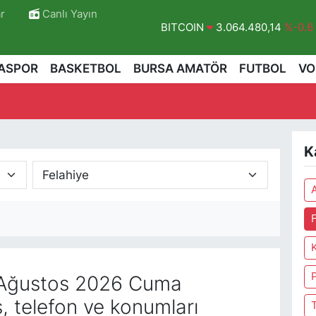
r
Canlı Yayın
BITCOIN
3.064.480,14
%-0.6
DOLAR
47,7143
%0.16
ASPOR
BASKETBOL
BURSA AMATÖR
FUTBOL
VO
EURO
55,0317
%-0.02
STERLİN
64,2463
%0.07
GRAM ALTIN
6510.40
%0.45
K
BİST100
13.799
%70
r
Ağustos 2026 Cuma
, telefon ve konumları