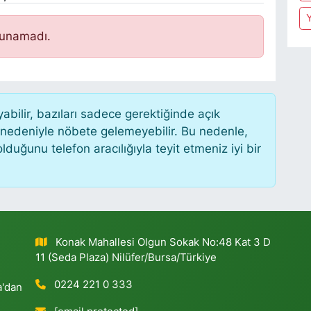
Y
lunamadı.
ilir, bazıları sadece gerektiğinde açık
 nedeniyle nöbete gelemeyebilir. Bu nedenle,
uğunu telefon aracılığıyla teyit etmeniz iyi bir
Konak Mahallesi Olgun Sokak No:48 Kat 3 D
11 (Seda Plaza) Nilüfer/Bursa/Türkiye
0224 221 0 333
a'dan