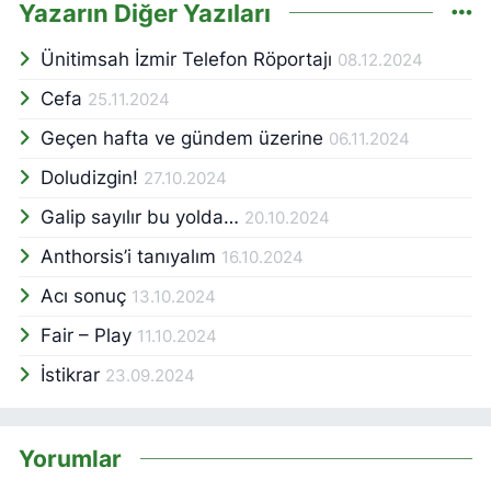
Yazarın Diğer Yazıları
Ünitimsah İzmir Telefon Röportajı
08.12.2024
Cefa
25.11.2024
Geçen hafta ve gündem üzerine
06.11.2024
Doludizgin!
27.10.2024
Galip sayılır bu yolda…
20.10.2024
Anthorsis’i tanıyalım
16.10.2024
Acı sonuç
13.10.2024
Fair – Play
11.10.2024
İstikrar
23.09.2024
Yorumlar