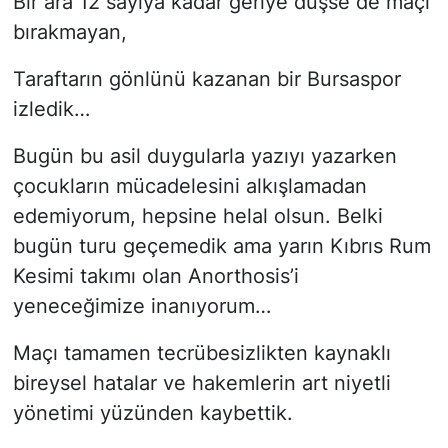
Bir ara 12 sayıya kadar geriye düşse de maçı
bırakmayan,
Taraftarın gönlünü kazanan bir Bursaspor
izledik…
Bugün bu asil duygularla yazıyı yazarken
çocukların mücadelesini alkışlamadan
edemiyorum, hepsine helal olsun. Belki
bugün turu geçemedik ama yarın Kıbrıs Rum
Kesimi takımı olan Anorthosis’i
yeneceğimize inanıyorum…
Maçı tamamen tecrübesizlikten kaynaklı
bireysel hatalar ve hakemlerin art niyetli
yönetimi yüzünden kaybettik.