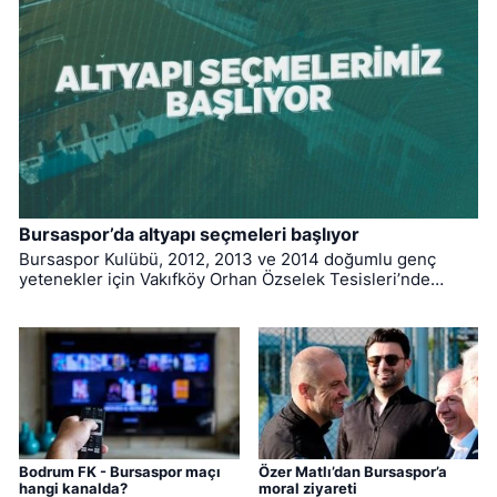
Bursaspor’da altyapı seçmeleri başlıyor
Bursaspor Kulübü, 2012, 2013 ve 2014 doğumlu genç
yetenekler için Vakıfköy Orhan Özselek Tesisleri’nde
düzenlenecek altyapı seçmelerinin takvimini açıkladı.
Bodrum FK - Bursaspor maçı
Özer Matlı’dan Bursaspor’a
hangi kanalda?
moral ziyareti