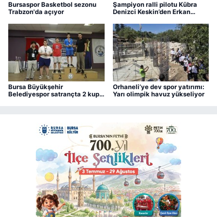
Bursaspor Basketbol sezonu
Şampiyon ralli pilotu Kübra
Trabzon'da açıyor
Denizci Keskin’den Erkan
Aydın’a ziyaret
Bursa Büyükşehir
Orhaneli’ye dev spor yatırımı:
Belediyespor satrançta 2 kupa
Yarı olimpik havuz yükseliyor
kazandı