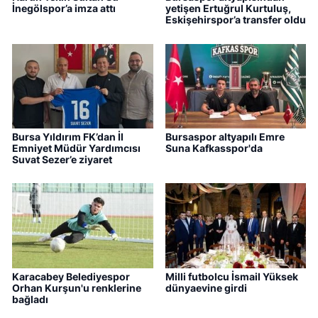
İnegölspor’a imza attı
yetişen Ertuğrul Kurtuluş,
Eskişehirspor’a transfer oldu
Bursa Yıldırım FK’dan İl
Bursaspor altyapılı Emre
Emniyet Müdür Yardımcısı
Suna Kafkasspor'da
Suvat Sezer’e ziyaret
Karacabey Belediyespor
Milli futbolcu İsmail Yüksek
Orhan Kurşun'u renklerine
dünyaevine girdi
bağladı