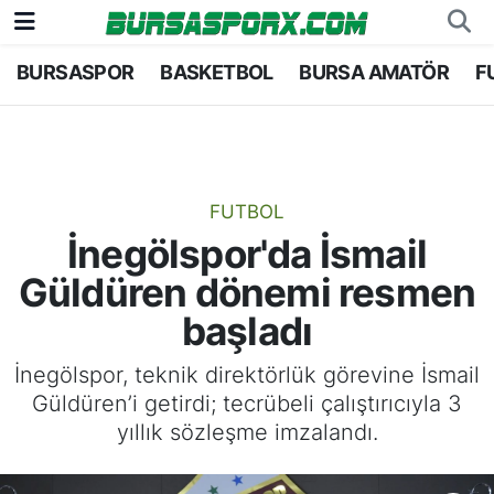
BURSASPOR
BASKETBOL
BURSA AMATÖR
F
Bursaspor
Bursa Nöbetçi Eczaneler
Futbol
Bursa Hava Durumu
Basketbol
Bursa Namaz Vakitleri
FUTBOL
İnegölspor'da İsmail
Bursa Amatör
Bursa Trafik Yoğunluk Haritası
Güldüren dönemi resmen
Hentbol
TFF 2.Lig Kırmızı Grup Puan Durumu ve Fikstü
başladı
Voleybol
Tüm Manşetler
İnegölspor, teknik direktörlük görevine İsmail
Güldüren’i getirdi; tecrübeli çalıştırıcıyla 3
Genel
Son Dakika Haberleri
yıllık sözleşme imzalandı.
Haber Arşivi