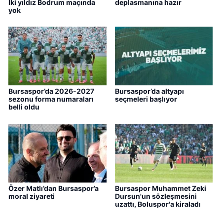
İki yıldız Bodrum maçında
deplasmanına hazır
yok
Bursaspor’da 2026-2027
Bursaspor’da altyapı
sezonu forma numaraları
seçmeleri başlıyor
belli oldu
Özer Matlı’dan Bursaspor’a
Bursaspor Muhammet Zeki
moral ziyareti
Dursun'un sözleşmesini
uzattı, Boluspor'a kiraladı