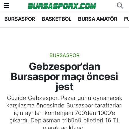
BURSASPOR
BASKETBOL
BURSA AMATÖR
F
Bursaspor
Bursa Nöbetçi Eczaneler
Futbol
Bursa Hava Durumu
Basketbol
Bursa Namaz Vakitleri
BURSASPOR
Gebzespor'dan
Bursa Amatör
Bursa Trafik Yoğunluk Haritası
Bursaspor maçı öncesi
Hentbol
TFF 1.Lig Puan Durumu ve Fikstür
jest
Voleybol
Tüm Manşetler
Güzide Gebzespor, Pazar günü oynanacak
karşılaşma öncesinde Bursaspor taraftarları
Genel
Son Dakika Haberleri
için ayrılan kontenjanı 700’den 1000’e
çıkardı. Deplasman tribünü biletleri 16 TL
Haber Arşivi
olarak açıklandı.