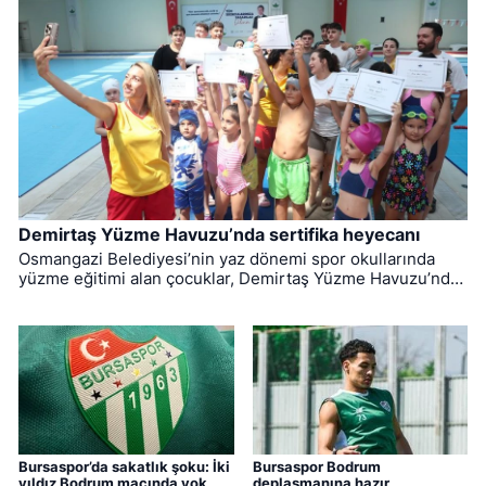
Demirtaş Yüzme Havuzu’nda sertifika heyecanı
Osmangazi Belediyesi’nin yaz dönemi spor okullarında
yüzme eğitimi alan çocuklar, Demirtaş Yüzme Havuzu’nda
düzenlenen törenle sertifikalarına kavuştu.
Bursaspor’da sakatlık şoku: İki
Bursaspor Bodrum
yıldız Bodrum maçında yok
deplasmanına hazır