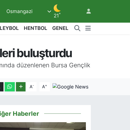
Osmangazi
°
21
LEYBOL
HENTBOL
GENEL
4
çleri buluşturdu
2
amında düzenlenen Bursa Gençlik
-
+
A
A
iğer Haberler