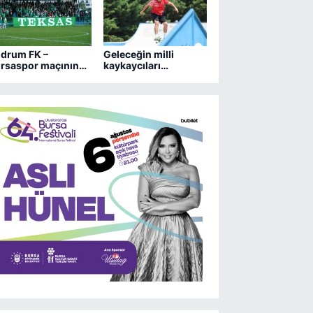
drum FK –
Geleceğin milli
rsaspor maçının
kaykaycıları
letleri çıktığı gibi
Osmangazi’de
ti
yarışıyor