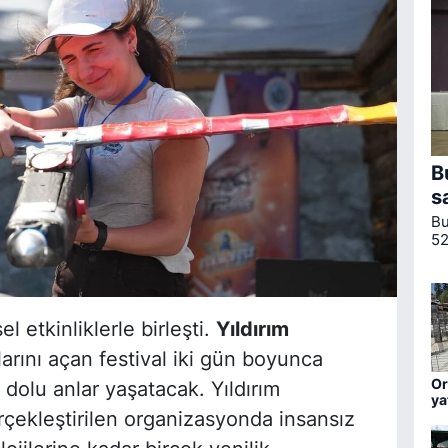
B
s
Bu
52
Ul
ku
 etkinliklerle birleşti.
Yıldırım
arını açan festival iki gün boyunca
Or
 dolu anlar yaşatacak. Yıldırım
ya
erçekleştirilen organizasyonda insansız
ha