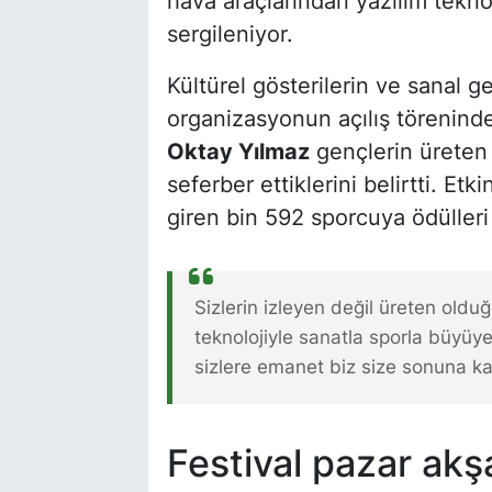
hava araçlarından yazılım teknol
sergileniyor.
Kültürel gösterilerin ve sanal g
organizasyonun açılış törenind
Oktay Yılmaz
gençlerin üreten 
seferber ettiklerini belirtti. E
giren bin 592 sporcuya ödülleri 
Sizlerin izleyen değil üreten olduğ
teknolojiyle sanatla sporla büyüyen
sizlere emanet biz size sonuna k
Festival pazar ak