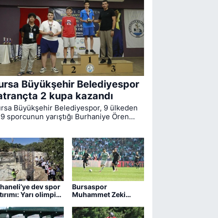
ursa Büyükşehir Belediyespor
atrançta 2 kupa kazandı
rsa Büyükşehir Belediyespor, 9 ülkeden
9 sporcunun yarıştığı Burhaniye Ören
uslararası Açık Satranç Turnuvası’ndan 2
payla dönmeyi başardı.
haneli’ye dev spor
Bursaspor
tırımı: Yarı olimpik
Muhammet Zeki
vuz yükseliyor
Dursun'un
sözleşmesini uzattı,
Boluspor'a kiraladı