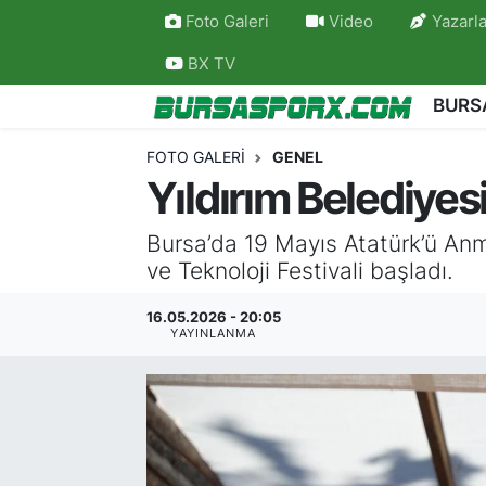
Foto Galeri
Video
Yazarla
BX TV
Bursaspor
Bursa Nöbetçi Eczaneler
BURS
Futbol
Bursa Hava Durumu
FOTO GALERI
GENEL
Yıldırım Belediyesi
Basketbol
Bursa Namaz Vakitleri
Bursa’da 19 Mayıs Atatürk’ü An
Bursa Amatör
Bursa Trafik Yoğunluk Haritası
ve Teknoloji Festivali başladı.
Hentbol
TFF 2.Lig Kırmızı Grup Puan Durumu ve Fikstü
16.05.2026 - 20:05
YAYINLANMA
Voleybol
Tüm Manşetler
Genel
Son Dakika Haberleri
Haber Arşivi