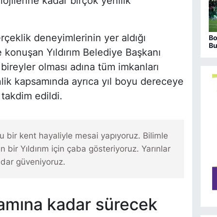
ojilerine kadar birçok yenilik
erçeklik deneyimlerinin yer aldığı
Bo
Bu
e konuşan Yıldırım Belediye Başkanı
bi
bit
bireyler olması adına tüm imkanları
tkinlik kapsamında ayrıca yıl boyu dereceye
takdim edildi.
u bir kent hayaliyle mesai yapıyoruz. Bilimle
 bir Yıldırım için çaba gösteriyoruz. Yarınlar
adar güveniyoruz.
şamına kadar sürecek