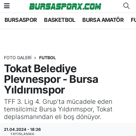
BURSASPOR
BASKETBOL
BURSA AMATÖR
F
Bursaspor
Bursa Nöbetçi Eczaneler
Futbol
Bursa Hava Durumu
Basketbol
Bursa Namaz Vakitleri
FOTO GALERI
FUTBOL
Tokat Belediye
Bursa Amatör
Bursa Trafik Yoğunluk Haritası
Plevnespor - Bursa
Hentbol
TFF 1.Lig Puan Durumu ve Fikstür
Yıldırımspor
TFF 3. Lig 4. Grup'ta mücadele eden
Voleybol
Tüm Manşetler
temsilcimiz Bursa Yıldırımspor, Tokat
deplasmanından eli boş dönüyor.
Genel
Son Dakika Haberleri
21.04.2024 - 18:26
Haber Arşivi
YAYINLANMA