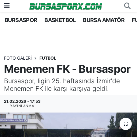
BURSASPOR
BASKETBOL
BURSA AMATÖR
F
Bursaspor
Bursa Nöbetçi Eczaneler
Futbol
Bursa Hava Durumu
Basketbol
Bursa Namaz Vakitleri
FOTO GALERI
FUTBOL
Menemen FK - Bursaspor
Bursa Amatör
Bursa Trafik Yoğunluk Haritası
Bursaspor, ligin 25. haftasında İzmir'de
Hentbol
TFF 2.Lig Kırmızı Grup Puan Durumu ve Fikstü
Menemen FK ile karşı karşıya geldi.
Voleybol
Tüm Manşetler
21.02.2026 - 17:53
YAYINLANMA
Genel
Son Dakika Haberleri
Haber Arşivi