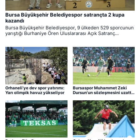
Bursa Büyükşehir Belediyespor satrançta 2 kupa
kazandı
Bursa Büyükşehir Belediyespor, 9 ülkeden 529 sporcunun
yarıştığı Burhaniye Ören Uluslararası Açık Satranç
Turnuvası’ndan 2 kupayla dönmeyi başardı.
Orhaneli’ye dev spor yatırımı:
Bursaspor Muhammet Zeki
Yarı olimpik havuz yükseliyor
Dursun'un sözleşmesini uzattı,
Boluspor'a kiraladı