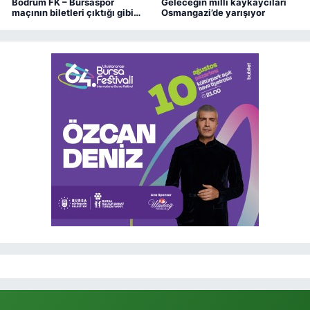
Bodrum FK – Bursaspor
Geleceğin milli kaykaycıları
maçının biletleri çıktığı gibi
Osmangazi’de yarışıyor
bitti