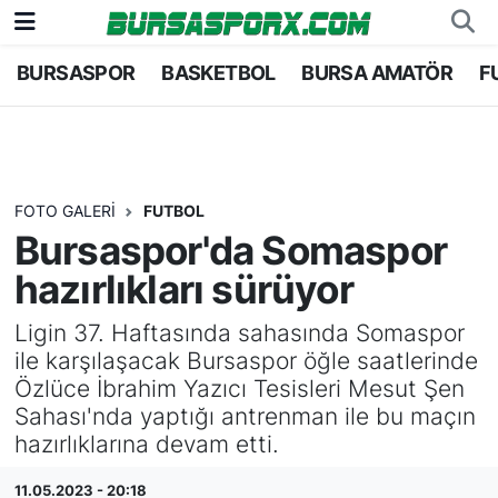
BURSASPOR
BASKETBOL
BURSA AMATÖR
F
Bursaspor
Bursa Nöbetçi Eczaneler
Futbol
Bursa Hava Durumu
Basketbol
Bursa Namaz Vakitleri
FOTO GALERI
FUTBOL
Bursaspor'da Somaspor
Bursa Amatör
Bursa Trafik Yoğunluk Haritası
hazırlıkları sürüyor
Hentbol
TFF 1.Lig Puan Durumu ve Fikstür
Ligin 37. Haftasında sahasında Somaspor
ile karşılaşacak Bursaspor öğle saatlerinde
Voleybol
Tüm Manşetler
Özlüce İbrahim Yazıcı Tesisleri Mesut Şen
Sahası'nda yaptığı antrenman ile bu maçın
Genel
Son Dakika Haberleri
hazırlıklarına devam etti.
Haber Arşivi
11.05.2023 - 20:18