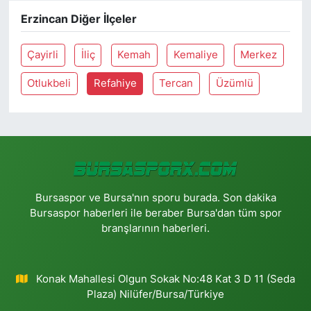
Erzincan Diğer İlçeler
Çayirli
İliç
Kemah
Kemaliye
Merkez
Otlukbeli
Refahiye
Tercan
Üzümlü
Bursaspor ve Bursa'nın sporu burada. Son dakika
Bursaspor haberleri ile beraber Bursa'dan tüm spor
branşlarının haberleri.
Konak Mahallesi Olgun Sokak No:48 Kat 3 D 11 (Seda
Plaza) Nilüfer/Bursa/Türkiye