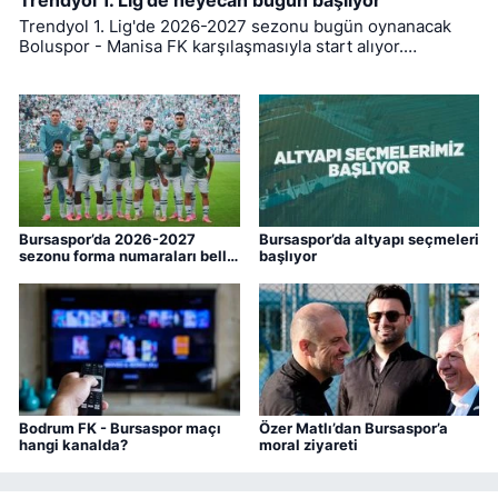
Trendyol 1. Lig’de heyecan bugün başlıyor
Trendyol 1. Lig'de 2026-2027 sezonu bugün oynanacak
Boluspor - Manisa FK karşılaşmasıyla start alıyor.
Bursaspor ise ligin ilk haftasında pazar günü deplasmanda
Bodrum FK ile kozlarını paylaşacak.
Bursaspor’da 2026-2027
Bursaspor’da altyapı seçmeleri
sezonu forma numaraları belli
başlıyor
oldu
Bodrum FK - Bursaspor maçı
Özer Matlı’dan Bursaspor’a
hangi kanalda?
moral ziyareti