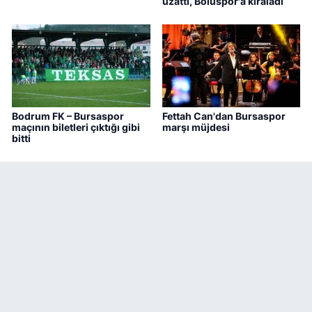
uzattı, Boluspor'a kiraladı
Bodrum FK – Bursaspor
Fettah Can'dan Bursaspor
maçının biletleri çıktığı gibi
marşı müjdesi
bitti