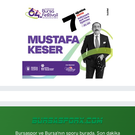
Bursaspor ve Bursa'nın sporu burada. Son dakika