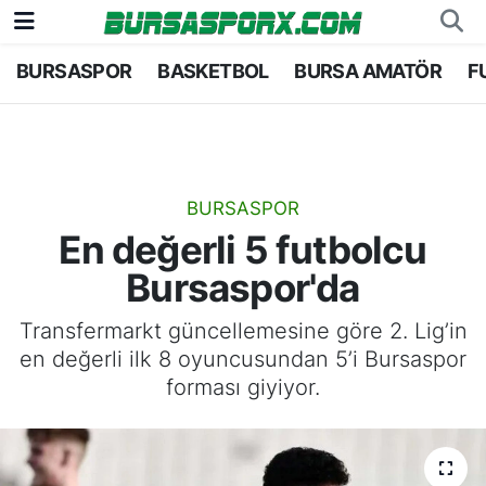
BURSASPOR
BASKETBOL
BURSA AMATÖR
F
Bursaspor
Bursa Nöbetçi Eczaneler
Futbol
Bursa Hava Durumu
Basketbol
Bursa Namaz Vakitleri
BURSASPOR
En değerli 5 futbolcu
Bursa Amatör
Bursa Trafik Yoğunluk Haritası
Bursaspor'da
Hentbol
TFF 1.Lig Puan Durumu ve Fikstür
Transfermarkt güncellemesine göre 2. Lig’in
en değerli ilk 8 oyuncusundan 5’i Bursaspor
Voleybol
Tüm Manşetler
forması giyiyor.
Genel
Son Dakika Haberleri
Haber Arşivi