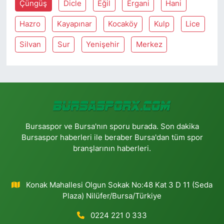
Çüngüş
Dicle
Eğil
Ergani
Hani
Hazro
Kayapınar
Kocaköy
Kulp
Lice
Silvan
Sur
Yenişehir
Merkez
Bursaspor ve Bursa'nın sporu burada. Son dakika
Bursaspor haberleri ile beraber Bursa'dan tüm spor
branşlarının haberleri.
Konak Mahallesi Olgun Sokak No:48 Kat 3 D 11 (Seda
Plaza) Nilüfer/Bursa/Türkiye
0224 221 0 333