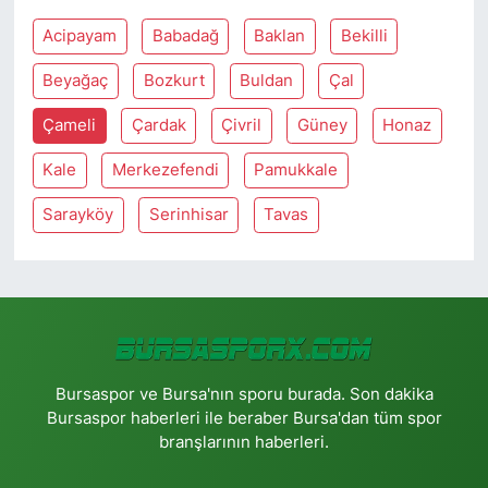
Acipayam
Babadağ
Baklan
Bekilli
Beyağaç
Bozkurt
Buldan
Çal
Çameli
Çardak
Çivril
Güney
Honaz
Kale
Merkezefendi
Pamukkale
Sarayköy
Serinhisar
Tavas
Bursaspor ve Bursa'nın sporu burada. Son dakika
Bursaspor haberleri ile beraber Bursa'dan tüm spor
branşlarının haberleri.