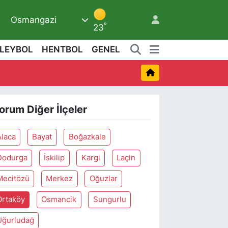
Osmangazi
6
°
23
LEYBOL
HENTBOL
GENEL
orum Diğer İlçeler
Alaca
Bayat
Boğazkale
Dodurga
İskilip
Kargi
Laçin
Mecitözü
Merkez
Oğuzlar
Ortaköy
Osmancik
Sungurlu
Uğurludağ