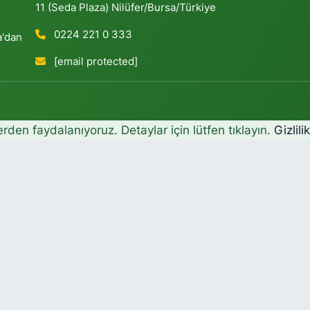
11 (Seda Plaza) Nilüfer/Bursa/Türkiye
0224 221 0 333
a'dan
[email protected]
erden faydalanıyoruz. Detaylar için lütfen tıklayın.
Gizlili