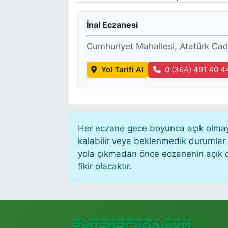
İnal Eczanesi
Cumhuriyet Mahallesi, Atatürk Ca
Yol Tarifi Al
0 (364) 491 40 4
Her eczane gece boyunca açık olmayab
kalabilir veya beklenmedik durumlar
yola çıkmadan önce eczanenin açık old
fikir olacaktır.