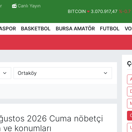
r
Canlı Yayın
BITCOIN
3.070.917,47
%-0.7
DOLAR
47,7143
%0.16
ASPOR
BASKETBOL
BURSA AMATÖR
FUTBOL
VO
EURO
55,0317
%-0.02
STERLİN
64,2463
%0.07
GRAM ALTIN
6574.81
%1.44
Ç
BİST100
13.887
%64
r
ğustos 2026 Cuma nöbetçi
n ve konumları