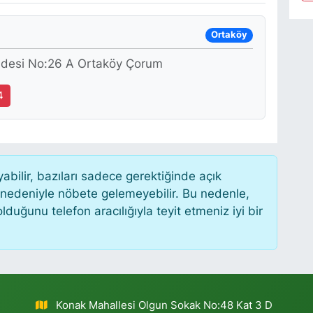
Ortaköy
ddesi No:26 A Ortaköy Çorum
4
ilir, bazıları sadece gerektiğinde açık
 nedeniyle nöbete gelemeyebilir. Bu nedenle,
uğunu telefon aracılığıyla teyit etmeniz iyi bir
Konak Mahallesi Olgun Sokak No:48 Kat 3 D