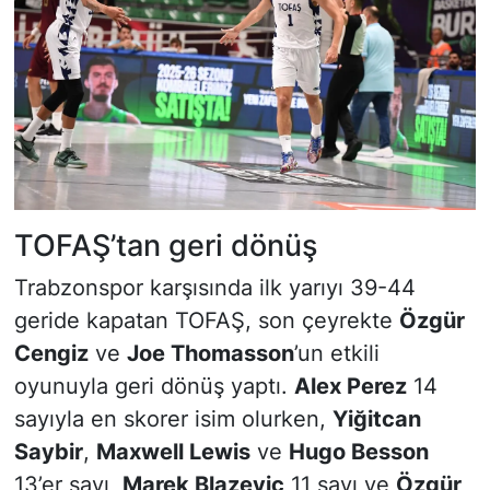
TOFAŞ’tan geri dönüş
Trabzonspor karşısında ilk yarıyı 39-44
geride kapatan TOFAŞ, son çeyrekte
Özgür
Cengiz
ve
Joe Thomasson
’un etkili
oyunuyla geri dönüş yaptı.
Alex Perez
14
sayıyla en skorer isim olurken,
Yiğitcan
Saybir
,
Maxwell Lewis
ve
Hugo Besson
13’er sayı,
Marek Blazevic
11 sayı ve
Özgür