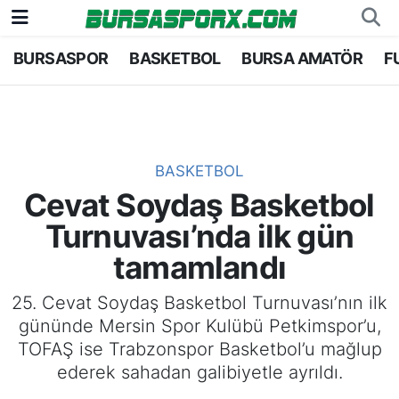
BURSASPOR
BASKETBOL
BURSA AMATÖR
F
Bursaspor
Bursa Nöbetçi Eczaneler
Futbol
Bursa Hava Durumu
Basketbol
Bursa Namaz Vakitleri
BASKETBOL
Cevat Soydaş Basketbol
Bursa Amatör
Bursa Trafik Yoğunluk Haritası
Turnuvası’nda ilk gün
Hentbol
TFF 1.Lig Puan Durumu ve Fikstür
tamamlandı
Voleybol
Tüm Manşetler
25. Cevat Soydaş Basketbol Turnuvası’nın ilk
gününde Mersin Spor Kulübü Petkimspor’u,
Genel
Son Dakika Haberleri
TOFAŞ ise Trabzonspor Basketbol’u mağlup
ederek sahadan galibiyetle ayrıldı.
Haber Arşivi