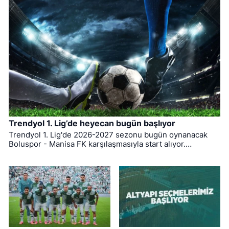
Trendyol 1. Lig’de heyecan bugün başlıyor
Trendyol 1. Lig'de 2026-2027 sezonu bugün oynanacak
Boluspor - Manisa FK karşılaşmasıyla start alıyor.
Bursaspor ise ligin ilk haftasında pazar günü deplasmanda
Bodrum FK ile kozlarını paylaşacak.