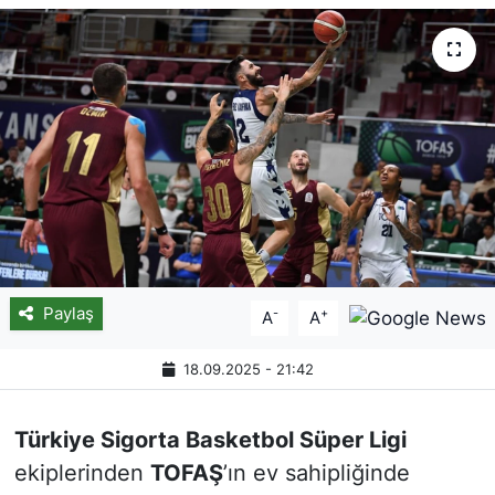
Paylaş
-
+
A
A
18.09.2025 - 21:42
Türkiye Sigorta Basketbol Süper Ligi
ekiplerinden
TOFAŞ
’ın ev sahipliğinde