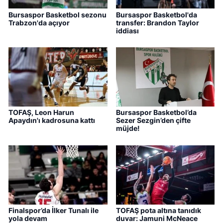
Bursaspor Basketbol sezonu
Bursaspor Basketbol'da
Trabzon'da açıyor
transfer: Brandon Taylor
iddiası
TOFAŞ, Leon Harun
Bursaspor Basketbol’da
Apaydın'ı kadrosuna kattı
Sezer Sezgin’den çifte
müjde!
Finalspor’da İlker Tunalı ile
TOFAŞ pota altına tanıdık
yola devam
duvar: Jamuni McNeace