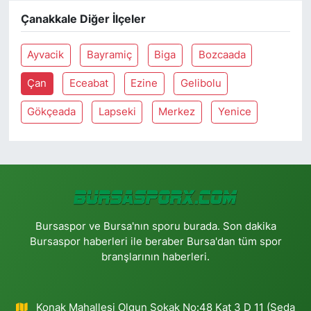
Çanakkale Diğer İlçeler
Ayvacik
Bayramiç
Biga
Bozcaada
Çan
Eceabat
Ezine
Gelibolu
Gökçeada
Lapseki
Merkez
Yenice
Bursaspor ve Bursa'nın sporu burada. Son dakika
Bursaspor haberleri ile beraber Bursa'dan tüm spor
branşlarının haberleri.
Konak Mahallesi Olgun Sokak No:48 Kat 3 D 11 (Seda