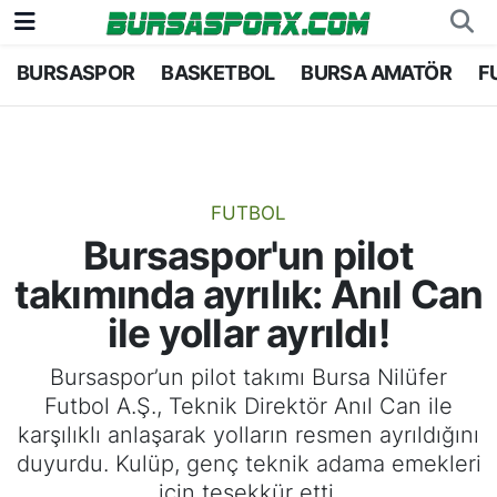
BURSASPOR
BASKETBOL
BURSA AMATÖR
F
Bursaspor
Bursa Nöbetçi Eczaneler
Futbol
Bursa Hava Durumu
Basketbol
Bursa Namaz Vakitleri
FUTBOL
Bursaspor'un pilot
Bursa Amatör
Bursa Trafik Yoğunluk Haritası
takımında ayrılık: Anıl Can
Hentbol
TFF 1.Lig Puan Durumu ve Fikstür
ile yollar ayrıldı!
Voleybol
Tüm Manşetler
Bursaspor’un pilot takımı Bursa Nilüfer
Futbol A.Ş., Teknik Direktör Anıl Can ile
Genel
Son Dakika Haberleri
karşılıklı anlaşarak yolların resmen ayrıldığını
duyurdu. Kulüp, genç teknik adama emekleri
Haber Arşivi
için teşekkür etti.