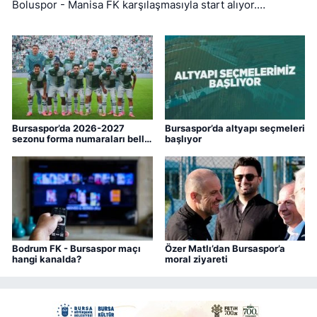
Boluspor - Manisa FK karşılaşmasıyla start alıyor.
Bursaspor ise ligin ilk haftasında pazar günü deplasmanda
Bodrum FK ile kozlarını paylaşacak.
Bursaspor’da 2026-2027
Bursaspor’da altyapı seçmeleri
sezonu forma numaraları belli
başlıyor
oldu
Bodrum FK - Bursaspor maçı
Özer Matlı’dan Bursaspor’a
hangi kanalda?
moral ziyareti