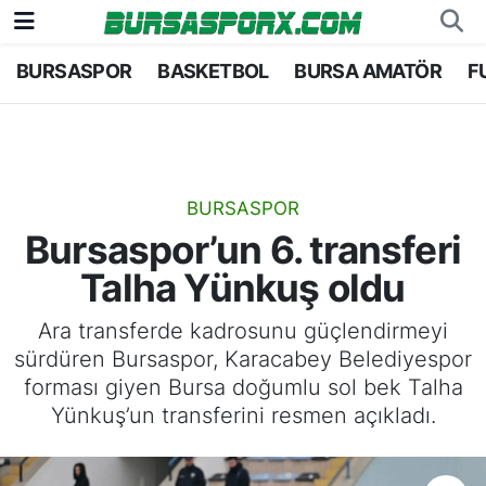
BURSASPOR
BASKETBOL
BURSA AMATÖR
F
Bursaspor
Bursa Nöbetçi Eczaneler
Futbol
Bursa Hava Durumu
Basketbol
Bursa Namaz Vakitleri
BURSASPOR
Bursaspor’un 6. transferi
Bursa Amatör
Bursa Trafik Yoğunluk Haritası
Talha Yünkuş oldu
Hentbol
TFF 2.Lig Kırmızı Grup Puan Durumu ve Fikstü
Ara transferde kadrosunu güçlendirmeyi
sürdüren Bursaspor, Karacabey Belediyespor
Voleybol
Tüm Manşetler
forması giyen Bursa doğumlu sol bek Talha
Yünkuş’un transferini resmen açıkladı.
Genel
Son Dakika Haberleri
Haber Arşivi