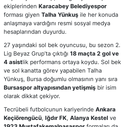
ekiplerinden
Karacabey Belediyespor
forması giyen
Talha Yünkuş
ile her konuda
anlaşmaya vardığını resmi sosyal medya
hesaplarından duyurdu.
27 yaşındaki sol bek oyuncusu, bu sezon 2.
Lig Beyaz Grup’ta çıktığı
18 maçta 2 gol ve
4 asist
lik performans ortaya koydu. Sol bek
ve sol kanatta görev yapabilen Talha
Yünkuş, Bursa doğumlu olmasının yanı sıra
Bursaspor altyapısından yetişmiş
bir isim
olarak dikkat çekiyor.
Tecrübeli futbolcunun kariyerinde
Ankara
Keçiörengücü
,
Iğdır FK
,
Alanya Kestel
ve
1923 Mustafakemalpaşaspor
formaları da