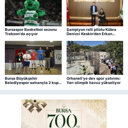
Bursaspor Basketbol sezonu
Şampiyon ralli pilotu Kübra
Trabzon'da açıyor
Denizci Keskin’den Erkan
Aydın’a ziyaret
Bursa Büyükşehir
Orhaneli’ye dev spor yatırımı:
Belediyespor satrançta 2 kupa
Yarı olimpik havuz yükseliyor
kazandı