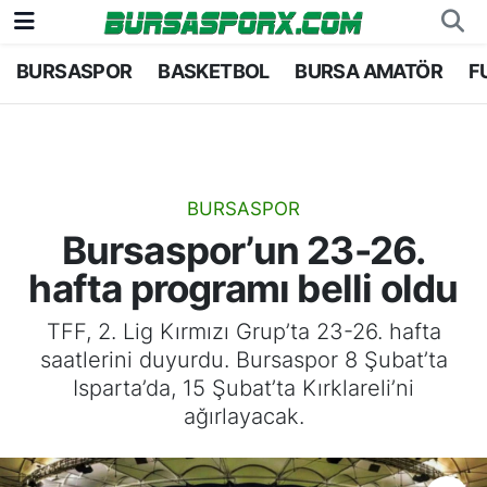
BURSASPOR
BASKETBOL
BURSA AMATÖR
F
Bursaspor
Bursa Nöbetçi Eczaneler
Futbol
Bursa Hava Durumu
Basketbol
Bursa Namaz Vakitleri
BURSASPOR
Bursaspor’un 23-26.
Bursa Amatör
Bursa Trafik Yoğunluk Haritası
hafta programı belli oldu
Hentbol
TFF 1.Lig Puan Durumu ve Fikstür
TFF, 2. Lig Kırmızı Grup’ta 23-26. hafta
saatlerini duyurdu. Bursaspor 8 Şubat’ta
Voleybol
Tüm Manşetler
Isparta’da, 15 Şubat’ta Kırklareli’ni
ağırlayacak.
Genel
Son Dakika Haberleri
Haber Arşivi