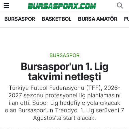
BURSASPOR
BASKETBOL
BURSA AMATÖR
F
Bursaspor
Bursa Nöbetçi Eczaneler
Futbol
Bursa Hava Durumu
Basketbol
Bursa Namaz Vakitleri
BURSASPOR
Bursaspor'un 1. Lig
Bursa Amatör
Bursa Trafik Yoğunluk Haritası
takvimi netleşti
Hentbol
TFF 2.Lig Kırmızı Grup Puan Durumu ve Fikstü
Türkiye Futbol Federasyonu (TFF), 2026-
2027 sezonu profesyonel lig planlamasını
Voleybol
Tüm Manşetler
ilan etti. Süper Lig hedefiyle yola çıkacak
olan Bursaspor'un Trendyol 1. Lig serüveni 7
Genel
Son Dakika Haberleri
Ağustos'ta start alacak.
Haber Arşivi