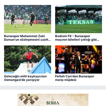
Bursaspor Muhammet Zeki
Bodrum FK – Bursaspor
Dursun'un sözleşmesini uzattı,
maçının biletleri çıktığı gibi
Boluspor'a kiraladı
bitti
Geleceğin milli kaykaycıları
Fettah Can'dan Bursaspor
Osmangazi’de yarışıyor
marşı müjdesi