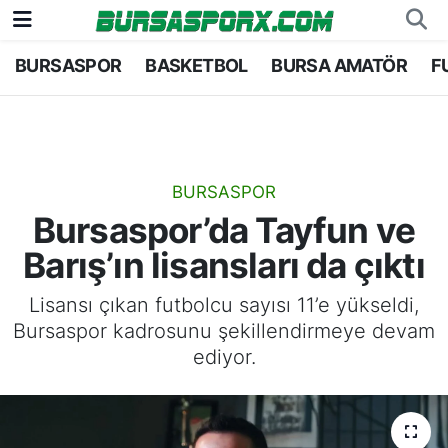
BURSASPOR
BASKETBOL
BURSA AMATÖR
F
Bursaspor
Bursa Nöbetçi Eczaneler
Futbol
Bursa Hava Durumu
Basketbol
Bursa Namaz Vakitleri
BURSASPOR
Bursaspor’da Tayfun ve
Bursa Amatör
Bursa Trafik Yoğunluk Haritası
Barış’ın lisansları da çıktı
Hentbol
TFF 1.Lig Puan Durumu ve Fikstür
Lisansı çıkan futbolcu sayısı 11’e yükseldi,
Bursaspor kadrosunu şekillendirmeye devam
Voleybol
Tüm Manşetler
ediyor.
Genel
Son Dakika Haberleri
Haber Arşivi