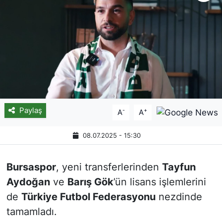
Paylaş
-
+
A
A
08.07.2025 - 15:30
Bursaspor
, yeni transferlerinden
Tayfun
Aydoğan
ve
Barış Gök
’ün lisans işlemlerini
de
Türkiye Futbol Federasyonu
nezdinde
tamamladı.