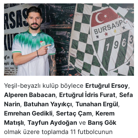
Yeşil-beyazlı kulüp böylece
Ertuğrul Ersoy
,
Alperen Babacan
,
Ertuğrul İdris Furat
,
Sefa
Narin
,
Batuhan Yayıkçı
,
Tunahan Ergül
,
Emrehan Gedikli
,
Sertaç Çam
,
Kerem
Matışlı
,
Tayfun Aydoğan
ve
Barış Gök
olmak üzere toplamda 11 futbolcunun