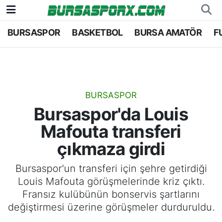
BURSASPOR
BASKETBOL
BURSA AMATÖR
F
Bursaspor
Bursa Nöbetçi Eczaneler
Futbol
Bursa Hava Durumu
Basketbol
Bursa Namaz Vakitleri
BURSASPOR
Bursaspor'da Louis
Bursa Amatör
Bursa Trafik Yoğunluk Haritası
Mafouta transferi
Hentbol
TFF 1.Lig Puan Durumu ve Fikstür
çıkmaza girdi
Voleybol
Tüm Manşetler
Bursaspor'un transferi için şehre getirdiği
Louis Mafouta görüşmelerinde kriz çıktı.
Genel
Son Dakika Haberleri
Fransız kulübünün bonservis şartlarını
değiştirmesi üzerine görüşmeler durduruldu.
Haber Arşivi