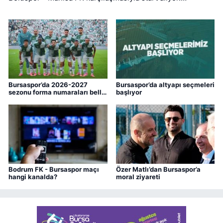
Bursaspor ise ligin ilk haftasında pazar günü deplasmanda
Bodrum FK ile kozlarını paylaşacak.
Bursaspor’da 2026-2027
Bursaspor’da altyapı seçmeleri
sezonu forma numaraları belli
başlıyor
oldu
Bodrum FK - Bursaspor maçı
Özer Matlı’dan Bursaspor’a
hangi kanalda?
moral ziyareti