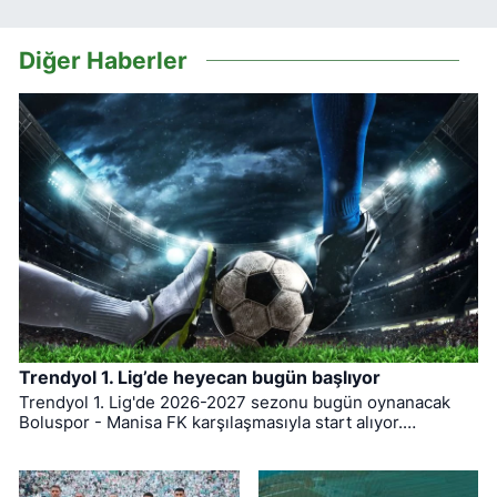
Diğer Haberler
Trendyol 1. Lig’de heyecan bugün başlıyor
Trendyol 1. Lig'de 2026-2027 sezonu bugün oynanacak
Boluspor - Manisa FK karşılaşmasıyla start alıyor.
Bursaspor ise ligin ilk haftasında pazar günü deplasmanda
Bodrum FK ile kozlarını paylaşacak.