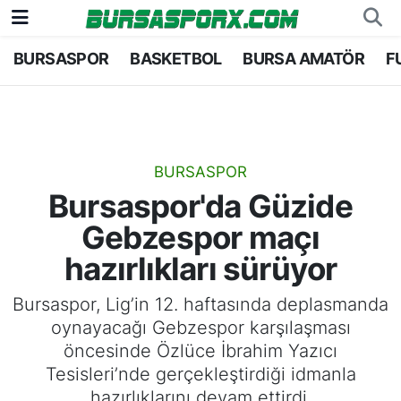
BURSASPOR
BASKETBOL
BURSA AMATÖR
F
Bursaspor
Bursa Nöbetçi Eczaneler
Futbol
Bursa Hava Durumu
Basketbol
Bursa Namaz Vakitleri
BURSASPOR
Bursaspor'da Güzide
Bursa Amatör
Bursa Trafik Yoğunluk Haritası
Gebzespor maçı
Hentbol
TFF 1.Lig Puan Durumu ve Fikstür
hazırlıkları sürüyor
Voleybol
Tüm Manşetler
Bursaspor, Lig’in 12. haftasında deplasmanda
oynayacağı Gebzespor karşılaşması
Genel
Son Dakika Haberleri
öncesinde Özlüce İbrahim Yazıcı
Tesisleri’nde gerçekleştirdiği idmanla
Haber Arşivi
hazırlıklarını devam ettirdi.