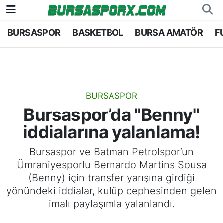
BURSASPOR
BASKETBOL
BURSA AMATÖR
F
Bursaspor
Bursa Nöbetçi Eczaneler
Futbol
Bursa Hava Durumu
Basketbol
Bursa Namaz Vakitleri
BURSASPOR
Bursaspor’da "Benny"
Bursa Amatör
Bursa Trafik Yoğunluk Haritası
iddialarına yalanlama!
Hentbol
TFF 2.Lig Kırmızı Grup Puan Durumu ve Fikstü
Bursaspor ve Batman Petrolspor’un
Ümraniyesporlu Bernardo Martins Sousa
Voleybol
Tüm Manşetler
(Benny) için transfer yarışına girdiği
yönündeki iddialar, kulüp cephesinden gelen
Genel
Son Dakika Haberleri
imalı paylaşımla yalanlandı.
Haber Arşivi