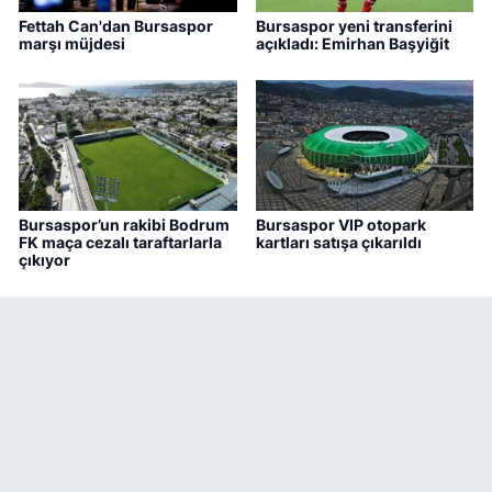
Fettah Can'dan Bursaspor
Bursaspor yeni transferini
marşı müjdesi
açıkladı: Emirhan Başyiğit
Bursaspor’un rakibi Bodrum
Bursaspor VIP otopark
FK maça cezalı taraftarlarla
kartları satışa çıkarıldı
çıkıyor