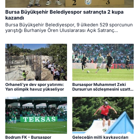
Bursa Büyükşehir Belediyespor satrançta 2 kupa
kazandı
Bursa Büyükşehir Belediyespor, 9 ülkeden 529 sporcunun
yarıştığı Burhaniye Ören Uluslararası Açık Satranç
Turnuvası’ndan 2 kupayla dönmeyi başardı.
Orhaneli’ye dev spor yatırımı:
Bursaspor Muhammet Zeki
Yarı olimpik havuz yükseliyor
Dursun'un sözleşmesini uzattı,
Boluspor'a kiraladı
Bodrum FK – Bursaspor
Geleceğin milli kaykaycıları