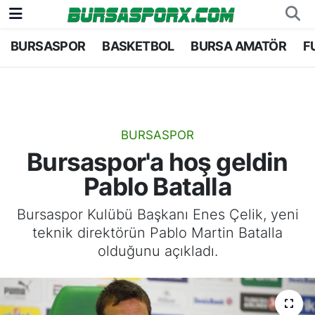
BURSASPOR
BASKETBOL
BURSA AMATÖR
F
Bursaspor
Bursa Nöbetçi Eczaneler
Futbol
Bursa Hava Durumu
Basketbol
Bursa Namaz Vakitleri
BURSASPOR
Bursaspor'a hoş geldin
Bursa Amatör
Bursa Trafik Yoğunluk Haritası
Pablo Batalla
Hentbol
TFF 1.Lig Puan Durumu ve Fikstür
Bursaspor Kulübü Başkanı Enes Çelik, yeni
teknik direktörün Pablo Martin Batalla
Voleybol
Tüm Manşetler
olduğunu açıkladı.
Genel
Son Dakika Haberleri
Haber Arşivi