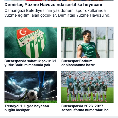
Demirtaş Yüzme Havuzu’nda sertifika heyecanı
Osmangazi Belediyesi’nin yaz dönemi spor okullarında
yüzme eğitimi alan çocuklar, Demirtaş Yüzme Havuzu’nda
düzenlenen törenle sertifikalarına kavuştu.
Bursaspor’da sakatlık şoku: İki
Bursaspor Bodrum
yıldız Bodrum maçında yok
deplasmanına hazır
Trendyol 1. Lig’de heyecan
Bursaspor’da 2026-2027
bugün başlıyor
sezonu forma numaraları belli
oldu