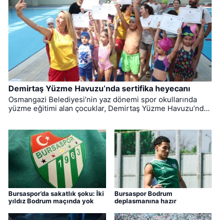
Demirtaş Yüzme Havuzu’nda sertifika heyecanı
Osmangazi Belediyesi’nin yaz dönemi spor okullarında
yüzme eğitimi alan çocuklar, Demirtaş Yüzme Havuzu’nda
düzenlenen törenle sertifikalarına kavuştu.
Bursaspor’da sakatlık şoku: İki
Bursaspor Bodrum
yıldız Bodrum maçında yok
deplasmanına hazır