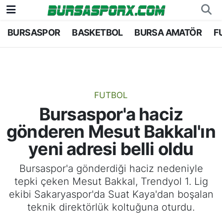
BURSASPOR
BASKETBOL
BURSA AMATÖR
F
Bursaspor
Bursa Nöbetçi Eczaneler
Futbol
Bursa Hava Durumu
Basketbol
Bursa Namaz Vakitleri
FUTBOL
Bursaspor'a haciz
Bursa Amatör
Bursa Trafik Yoğunluk Haritası
gönderen Mesut Bakkal'ın
Hentbol
TFF 1.Lig Puan Durumu ve Fikstür
yeni adresi belli oldu
Voleybol
Tüm Manşetler
Bursaspor'a gönderdiği haciz nedeniyle
tepki çeken Mesut Bakkal, Trendyol 1. Lig
Genel
Son Dakika Haberleri
ekibi Sakaryaspor'da Suat Kaya'dan boşalan
teknik direktörlük koltuğuna oturdu.
Haber Arşivi