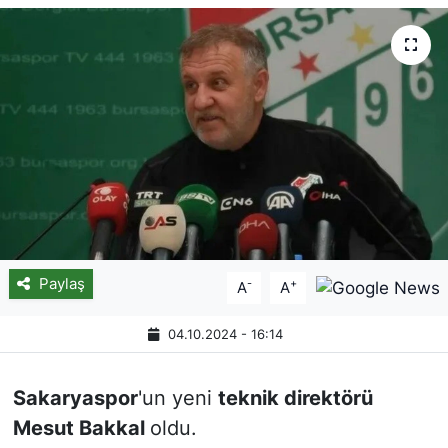
Paylaş
-
+
A
A
04.10.2024 - 16:14
Sakaryaspor
'un yeni
teknik direktörü
Mesut Bakkal
oldu.