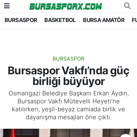
BURSASPOR
BASKETBOL
BURSA AMATÖR
F
Bursaspor
Bursa Nöbetçi Eczaneler
Futbol
Bursa Hava Durumu
Basketbol
Bursa Namaz Vakitleri
BURSASPOR
Bursaspor Vakfı’nda güç
Bursa Amatör
Bursa Trafik Yoğunluk Haritası
birliği büyüyor
Hentbol
TFF 1.Lig Puan Durumu ve Fikstür
Osmangazi Belediye Başkanı Erkan Aydın,
Bursaspor Vakfı Mütevelli Heyeti’ne
Voleybol
Tüm Manşetler
katılırken, yeşil-beyaz camiada birlik ve
dayanışma mesajları öne çıktı.
Genel
Son Dakika Haberleri
Haber Arşivi