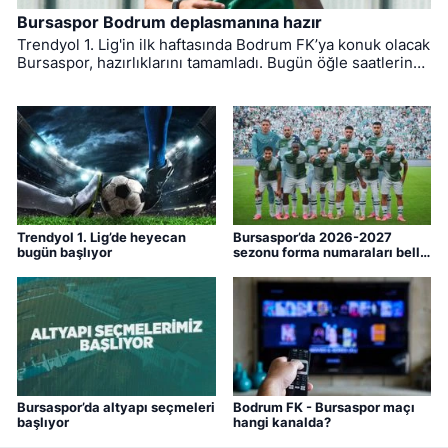
Bursaspor Bodrum deplasmanına hazır
Trendyol 1. Lig'in ilk haftasında Bodrum FK’ya konuk olacak
Bursaspor, hazırlıklarını tamamladı. Bugün öğle saatlerinde
Muğla'ya hareket eden yeşil-beyazlıların mücadelesini
hakem Yiğit Arslan yönetecek.
Trendyol 1. Lig’de heyecan
Bursaspor’da 2026-2027
bugün başlıyor
sezonu forma numaraları belli
oldu
Bursaspor’da altyapı seçmeleri
Bodrum FK - Bursaspor maçı
başlıyor
hangi kanalda?