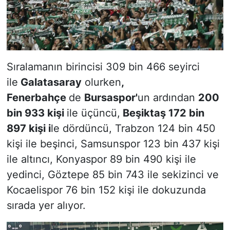
Sıralamanın birincisi 309 bin 466 seyirci
ile
Galatasaray
olurken
,
Fenerbahçe
de
Bursaspor'
un ardından
200
bin 933 kişi
ile üçüncü,
Beşiktaş 172 bin
897 kişi i
le dördüncü, Trabzon 124 bin 450
kişi ile beşinci, Samsunspor 123 bin 437 kişi
ile altıncı, Konyaspor 89 bin 490 kişi ile
yedinci, Göztepe 85 bin 743 ile sekizinci ve
Kocaelispor 76 bin 152 kişi ile dokuzunda
sırada yer alıyor.