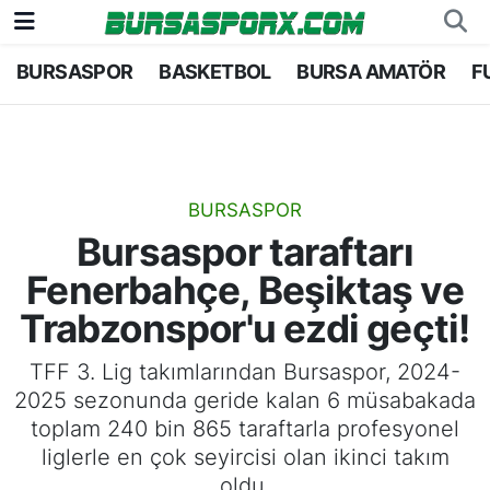
BURSASPOR
BASKETBOL
BURSA AMATÖR
F
Bursaspor
Bursa Nöbetçi Eczaneler
Futbol
Bursa Hava Durumu
Basketbol
Bursa Namaz Vakitleri
BURSASPOR
Bursaspor taraftarı
Bursa Amatör
Bursa Trafik Yoğunluk Haritası
Fenerbahçe, Beşiktaş ve
Hentbol
TFF 1.Lig Puan Durumu ve Fikstür
Trabzonspor'u ezdi geçti!
Voleybol
Tüm Manşetler
TFF 3. Lig takımlarından Bursaspor, 2024-
2025 sezonunda geride kalan 6 müsabakada
Genel
Son Dakika Haberleri
toplam 240 bin 865 taraftarla profesyonel
liglerle en çok seyircisi olan ikinci takım
Haber Arşivi
oldu.