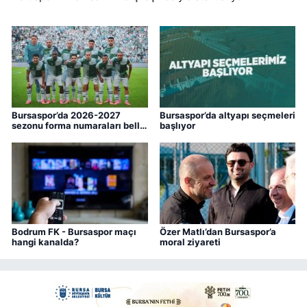
Bursaspor ise ligin ilk haftasında pazar günü deplasmanda
Bodrum FK ile kozlarını paylaşacak.
Bursaspor’da 2026-2027
Bursaspor’da altyapı seçmeleri
sezonu forma numaraları belli
başlıyor
oldu
Bodrum FK - Bursaspor maçı
Özer Matlı’dan Bursaspor’a
hangi kanalda?
moral ziyareti