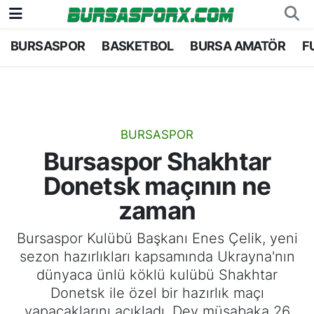
BURSASPOR
BASKETBOL
BURSA AMATÖR
F
Bursaspor
Bursa Nöbetçi Eczaneler
Futbol
Bursa Hava Durumu
Basketbol
Bursa Namaz Vakitleri
BURSASPOR
Bursaspor Shakhtar
Bursa Amatör
Bursa Trafik Yoğunluk Haritası
Donetsk maçının ne
Hentbol
TFF 2.Lig Kırmızı Grup Puan Durumu ve Fikstü
zaman
Voleybol
Tüm Manşetler
Bursaspor Kulübü Başkanı Enes Çelik, yeni
sezon hazırlıkları kapsamında Ukrayna'nın
Genel
Son Dakika Haberleri
dünyaca ünlü köklü kulübü Shakhtar
Donetsk ile özel bir hazırlık maçı
Haber Arşivi
yapacaklarını açıkladı. Dev müsabaka 26