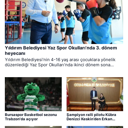
Yıldırım Belediyesi Yaz Spor Okulları’nda 3. dönem
heyecanı
Yıldırım Belediyesi’nin 4-16 yaş arası çocuklara yönelik
düzenlediği Yaz Spor Okulları’nda ikinci dönem sona
ererken, üçüncü dönem eğitimleri için kayıt süreci devam
ediyor.
Bursaspor Basketbol sezonu
Şampiyon ralli pilotu Kübra
Trabzon'da açıyor
Denizci Keskin’den Erkan
Aydın’a ziyaret