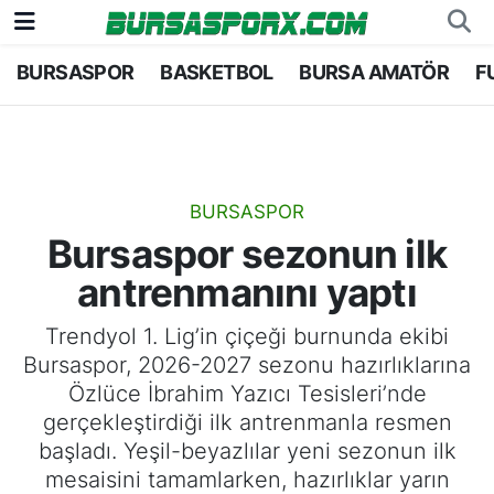
BURSASPOR
BASKETBOL
BURSA AMATÖR
F
Bursaspor
Bursa Nöbetçi Eczaneler
Futbol
Bursa Hava Durumu
Basketbol
Bursa Namaz Vakitleri
BURSASPOR
Bursaspor sezonun ilk
Bursa Amatör
Bursa Trafik Yoğunluk Haritası
antrenmanını yaptı
Hentbol
TFF 1.Lig Puan Durumu ve Fikstür
Trendyol 1. Lig’in çiçeği burnunda ekibi
Bursaspor, 2026-2027 sezonu hazırlıklarına
Voleybol
Tüm Manşetler
Özlüce İbrahim Yazıcı Tesisleri’nde
gerçekleştirdiği ilk antrenmanla resmen
Genel
Son Dakika Haberleri
başladı. Yeşil-beyazlılar yeni sezonun ilk
mesaisini tamamlarken, hazırlıklar yarın
Haber Arşivi