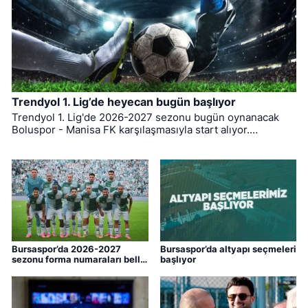
Trendyol 1. Lig’de heyecan bugün başlıyor
Trendyol 1. Lig'de 2026-2027 sezonu bugün oynanacak
Boluspor - Manisa FK karşılaşmasıyla start alıyor.
Bursaspor ise ligin ilk haftasında pazar günü deplasmanda
Bodrum FK ile kozlarını paylaşacak.
Bursaspor’da 2026-2027
Bursaspor’da altyapı seçmeleri
sezonu forma numaraları belli
başlıyor
oldu