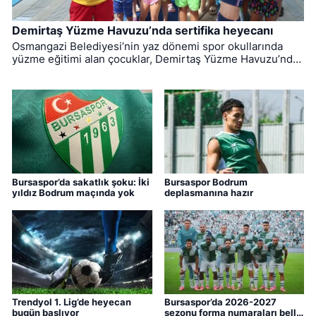
Demirtaş Yüzme Havuzu’nda sertifika heyecanı
Osmangazi Belediyesi’nin yaz dönemi spor okullarında
yüzme eğitimi alan çocuklar, Demirtaş Yüzme Havuzu’nda
düzenlenen törenle sertifikalarına kavuştu.
Bursaspor’da sakatlık şoku: İki
Bursaspor Bodrum
yıldız Bodrum maçında yok
deplasmanına hazır
Trendyol 1. Lig’de heyecan
Bursaspor’da 2026-2027
bugün başlıyor
sezonu forma numaraları belli