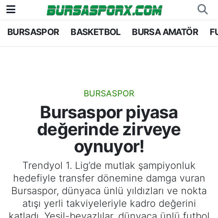
BURSASPOR
BASKETBOL
BURSA AMATÖR
F
Bursaspor
Bursa Nöbetçi Eczaneler
Futbol
Bursa Hava Durumu
Basketbol
Bursa Namaz Vakitleri
BURSASPOR
Bursaspor piyasa
Bursa Amatör
Bursa Trafik Yoğunluk Haritası
değerinde zirveye
Hentbol
TFF 1.Lig Puan Durumu ve Fikstür
oynuyor!
Voleybol
Tüm Manşetler
Trendyol 1. Lig’de mutlak şampiyonluk
hedefiyle transfer dönemine damga vuran
Genel
Son Dakika Haberleri
Bursaspor, dünyaca ünlü yıldızları ve nokta
atışı yerli takviyeleriyle kadro değerini
Haber Arşivi
katladı. Yeşil-beyazlılar, dünyaca ünlü futbol