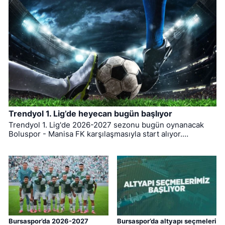
Trendyol 1. Lig’de heyecan bugün başlıyor
Trendyol 1. Lig'de 2026-2027 sezonu bugün oynanacak
Boluspor - Manisa FK karşılaşmasıyla start alıyor.
Bursaspor ise ligin ilk haftasında pazar günü deplasmanda
Bodrum FK ile kozlarını paylaşacak.
Bursaspor’da 2026-2027
Bursaspor’da altyapı seçmeleri