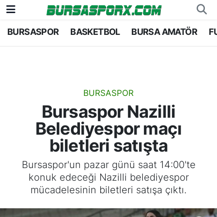
BURSASPOR
BASKETBOL
BURSA AMATÖR
F
Bursaspor
Bursa Nöbetçi Eczaneler
Futbol
Bursa Hava Durumu
Basketbol
Bursa Namaz Vakitleri
BURSASPOR
Bursaspor Nazilli
Bursa Amatör
Bursa Trafik Yoğunluk Haritası
Belediyespor maçı
Hentbol
TFF 1.Lig Puan Durumu ve Fikstür
biletleri satışta
Voleybol
Tüm Manşetler
Bursaspor'un pazar günü saat 14:00'te
konuk edeceği Nazilli belediyespor
Genel
Son Dakika Haberleri
mücadelesinin biletleri satışa çıktı.
Haber Arşivi