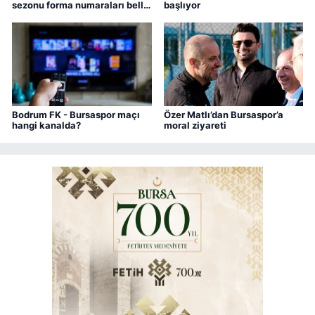
sezonu forma numaraları belli
başlıyor
oldu
Bodrum FK - Bursaspor maçı
Özer Matlı’dan Bursaspor’a
hangi kanalda?
moral ziyareti