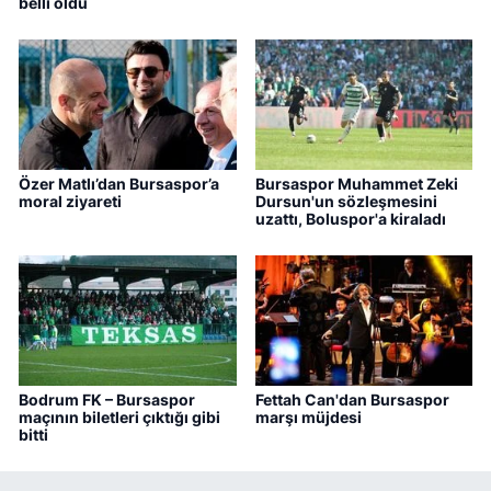
belli oldu
Özer Matlı’dan Bursaspor’a
Bursaspor Muhammet Zeki
moral ziyareti
Dursun'un sözleşmesini
uzattı, Boluspor'a kiraladı
Bodrum FK – Bursaspor
Fettah Can'dan Bursaspor
maçının biletleri çıktığı gibi
marşı müjdesi
bitti