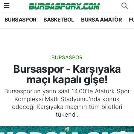
BURSASPOR
BASKETBOL
BURSA AMATÖR
F
Bursaspor
Bursa Nöbetçi Eczaneler
Futbol
Bursa Hava Durumu
Basketbol
Bursa Namaz Vakitleri
BURSASPOR
Bursaspor - Karşıyaka
Bursa Amatör
Bursa Trafik Yoğunluk Haritası
maçı kapalı gişe!
Hentbol
TFF 1.Lig Puan Durumu ve Fikstür
Bursaspor'un yarın saat 14.00'te Atatürk Spor
Kompleksi Matlı Stadyumu'nda konuk
Voleybol
Tüm Manşetler
edeceği Karşıyaka maçının tüm biletleri
tükendi.
Genel
Son Dakika Haberleri
Haber Arşivi