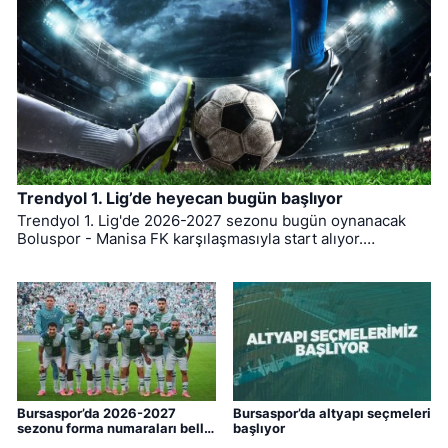
Trendyol 1. Lig’de heyecan bugün başlıyor
Trendyol 1. Lig'de 2026-2027 sezonu bugün oynanacak
Boluspor - Manisa FK karşılaşmasıyla start alıyor.
Bursaspor ise ligin ilk haftasında pazar günü deplasmanda
Bodrum FK ile kozlarını paylaşacak.
Bursaspor’da 2026-2027
Bursaspor’da altyapı seçmeleri
sezonu forma numaraları belli
başlıyor
oldu