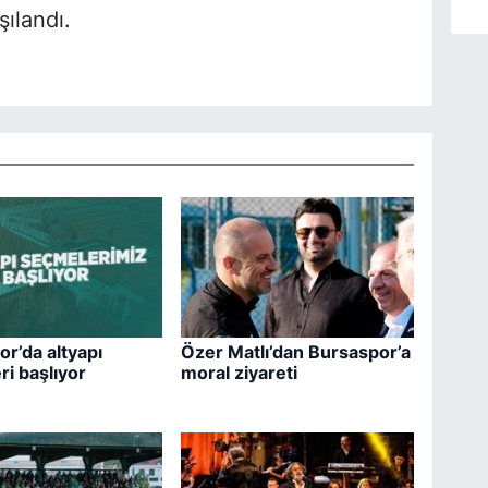
ılandı.
r’da altyapı
Özer Matlı’dan Bursaspor’a
i başlıyor
moral ziyareti