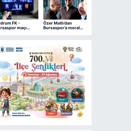
drum FK -
Özer Matlı’dan
rsaspor maçı
Bursaspor’a moral
ngi kanalda?
ziyareti