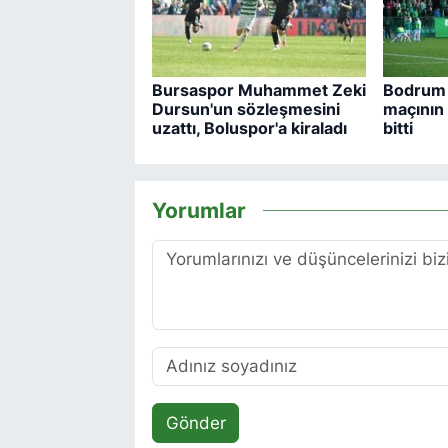
Bursaspor Muhammet Zeki
Bodrum 
Dursun'un sözleşmesini
maçının b
uzattı, Boluspor'a kiraladı
bitti
Yorumlar
Gönder