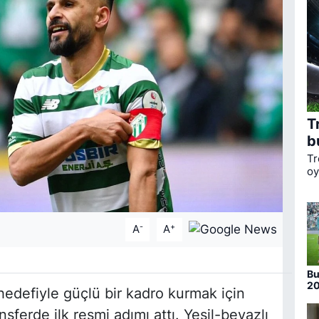
T
b
Tr
oy
ka
li
Bo
-
+
A
A
Bu
20
hedefiyle güçlü bir kadro kurmak için
nu
ansferde ilk resmi adımı attı. Yeşil-beyazlı