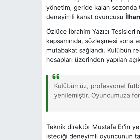
yönetim, geride kalan sezonda tak
deneyimli kanat oyuncusu
İlha
Özlüce İbrahim Yazıcı Tesisleri'
kapsamında, sözleşmesi sona er
mutabakat sağlandı. Kulübün res
hesapları üzerinden yapılan açık
Kulübümüz, profesyonel futb
yenilemiştir. Oyuncumuza form
Teknik direktör Mustafa Er'in 
istediği deneyimli oyuncunun tak