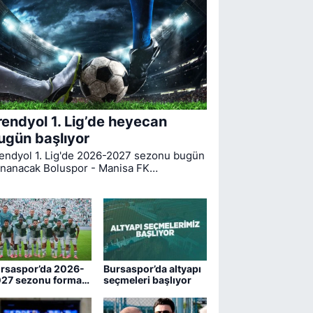
rendyol 1. Lig’de heyecan
ugün başlıyor
endyol 1. Lig'de 2026-2027 sezonu bugün
nanacak Boluspor - Manisa FK
rşılaşmasıyla start alıyor. Bursaspor ise
gin ilk haftasında pazar günü deplasmanda
drum FK ile kozlarını paylaşacak.
rsaspor’da 2026-
Bursaspor’da altyapı
27 sezonu forma
seçmeleri başlıyor
maraları belli oldu