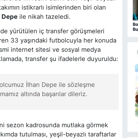
ımın istikrarlı isimlerinden biri olan
n Depe
ile nikah tazeledi.
Bo
Bu
nde yürütülen iç transfer görüşmeleri
ha
en 33 yaşındaki futbolcuyla her konuda
mi internet sitesi ve sosyal medya
lamada, transfer şu ifadelerle duyuruldu:
olcumuz İlhan Depe ile sözleşme
amız altında başarılar dileriz.
yeni sezon kadrosunda mutlaka görmek
ımda tutulması, yeşil-beyazlı taraftarlar