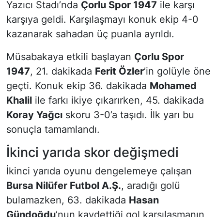
Yazıcı Stadı’nda
Çorlu Spor 1947
ile karşı
karşıya geldi. Karşılaşmayı konuk ekip 4-0
kazanarak sahadan üç puanla ayrıldı.
Müsabakaya etkili başlayan
Çorlu Spor
1947
, 21. dakikada
Ferit Özler
’in golüyle öne
geçti. Konuk ekip 36. dakikada
Mohamed
Khalil
ile farkı ikiye çıkarırken, 45. dakikada
Koray Yağcı
skoru 3-0’a taşıdı. İlk yarı bu
sonuçla tamamlandı.
İkinci yarıda skor değişmedi
İkinci yarıda oyunu dengelemeye çalışan
Bursa Nilüfer Futbol A.Ş.
, aradığı golü
bulamazken, 63. dakikada
Hasan
Gündoğdu
’nun kaydettiği gol karşılaşmanın