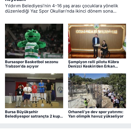
Yıldırım Belediyesi’nin 4-16 yaş arası çocuklara yönelik
düzenlediği Yaz Spor Okulları’nda ikinci dönem sona
ererken, üçüncü dönem eğitimleri için kayıt süreci devam
ediyor.
Bursaspor Basketbol sezonu
Şampiyon ralli pilotu Kübra
Trabzon'da açıyor
Denizci Keskin’den Erkan
Aydın’a ziyaret
Bursa Büyükşehir
Orhaneli’ye dev spor yatırımı:
Belediyespor satrançta 2 kupa
Yarı olimpik havuz yükseliyor
kazandı