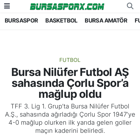
BURSASPOR
BASKETBOL
BURSA AMATÖR
F
Bursaspor
Bursa Nöbetçi Eczaneler
Futbol
Bursa Hava Durumu
Basketbol
Bursa Namaz Vakitleri
FUTBOL
Bursa Nilüfer Futbol AŞ
Bursa Amatör
Bursa Trafik Yoğunluk Haritası
sahasında Çorlu Spor’a
Hentbol
TFF 2.Lig Kırmızı Grup Puan Durumu ve Fikstü
mağlup oldu
Voleybol
Tüm Manşetler
TFF 3. Lig 1. Grup’ta Bursa Nilüfer Futbol
A.Ş., sahasında ağırladığı Çorlu Spor 1947’ye
Genel
Son Dakika Haberleri
4-0 mağlup olurken ilk yarıda gelen goller
maçın kaderini belirledi.
Haber Arşivi