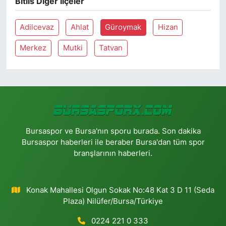
Bitlis Diğer İlçeler
Adilcevaz
Ahlat
Güroymak
Hizan
Merkez
Mutki
Tatvan
Bursaspor ve Bursa'nın sporu burada. Son dakika
Bursaspor haberleri ile beraber Bursa'dan tüm spor
branşlarının haberleri.
Konak Mahallesi Olgun Sokak No:48 Kat 3 D 11 (Seda
Plaza) Nilüfer/Bursa/Türkiye
0224 221 0 333