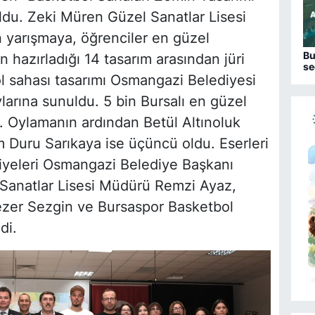
oldu. Zeki Müren Güzel Sanatlar Lisesi
 yarışmaya, öğrenciler en güzel
Bu
in hazırladığı 14 tasarım arasından jüri
se
ol sahası tasarımı Osmangazi Belediyesi
ylarına sunuldu. 5 bin Bursalı en güzel
ı. Oylamanın ardından Betül Altınoluk
em Duru Sarıkaya ise üçüncü oldu. Eserleri
iyeleri Osmangazi Belediye Başkanı
Sanatlar Lisesi Müdürü Remzi Ayaz,
ezer Sezgin ve Bursaspor Basketbol
di.