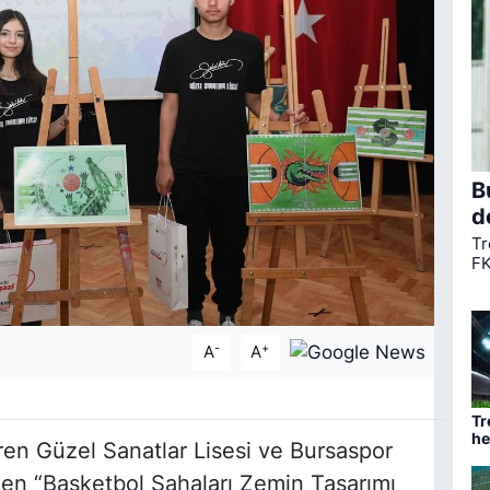
B
d
Tr
FK
ta
ha
mü
-
+
A
A
Tr
he
en Güzel Sanatlar Lisesi ve Bursaspor
ba
nen “Basketbol Sahaları Zemin Tasarımı