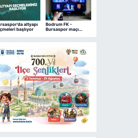
rsaspor’da altyapı
Bodrum FK -
çmeleri başlıyor
Bursaspor maçı
hangi kanalda?