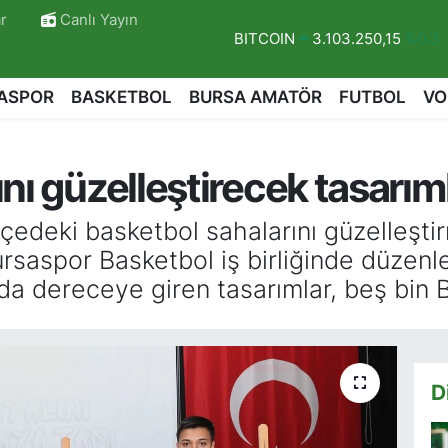
r
Canlı Yayın
DOLAR
47,7436
%0.18
EURO
55,2510
%0.32
ASPOR
BASKETBOL
BURSA AMATÖR
FUTBOL
VO
STERLİN
64,4811
%0.38
GRAM ALTIN
6660.55
%0.03
nı güzelleştirecek tasarıml
BİST100
13.779
%-14
BITCOIN
3.103.250,15
%0.3
lçedeki basketbol sahalarını güzelleşt
rsaspor Basketbol iş birliğinde düzenl
a dereceye giren tasarımlar, beş bin Bu
D