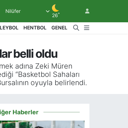
Nilüfer
°
26
LEYBOL
HENTBOL
GENEL
ar belli oldu
5
irmek adına Zeki Müren
ediği “Basketbol Sahaları
rsalının oyuyla belirlendi.
iğer Haberler