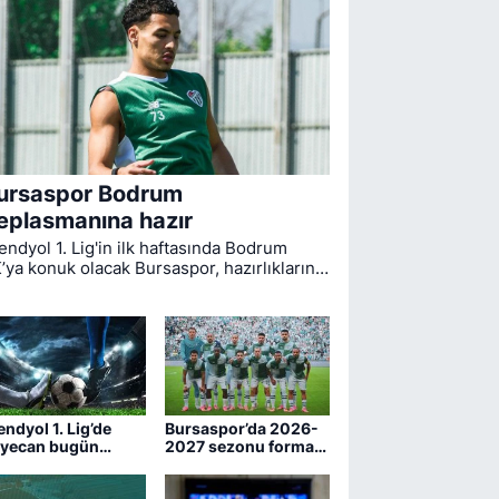
ursaspor Bodrum
eplasmanına hazır
endyol 1. Lig'in ilk haftasında Bodrum
’ya konuk olacak Bursaspor, hazırlıklarını
mamladı. Bugün öğle saatlerinde Muğla'ya
reket eden yeşil-beyazlıların
cadelesini hakem Yiğit Arslan yönetecek.
endyol 1. Lig’de
Bursaspor’da 2026-
yecan bugün
2027 sezonu forma
şlıyor
numaraları belli oldu