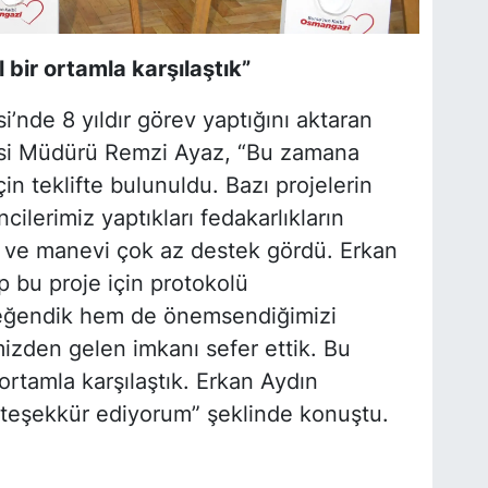
 bir ortamla karşılaştık”
’nde 8 yıldır görev yaptığını aktaran
esi Müdürü Remzi Ayaz, “Bu zamana
in teklifte bulunuldu. Bazı projelerin
cilerimiz yaptıkları fedakarlıkların
di ve manevi çok az destek gördü. Erkan
p bu proje için protokolü
beğendik hem de önemsendiğimizi
mizden gelen imkanı sefer ettik. Bu
 ortamla karşılaştık. Erkan Aydın
teşekkür ediyorum” şeklinde konuştu.