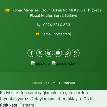
Konak Mahallesi Olgun Sokak No:48 Kat 3 D 11 (Seda
Plaza) Nilüfer/Bursa/Türkiye
0224 221 0 333
[email protected]
Haber Yazılımı:
TE Bilişim
En iyi site deneyimi sağlamak için çerezlerden
faydalanıyoruz. Detaylar için lütfen tıklayın.
Gizlilik
Politikası
Tamam