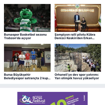
ediyor.
Bursaspor Basketbol sezonu
Şampiyon ralli pilotu Kübra
Trabzon'da açıyor
Denizci Keskin’den Erkan
Aydın’a ziyaret
Bursa Büyükşehir
Orhaneli’ye dev spor yatırımı:
Belediyespor satrançta 2 kupa
Yarı olimpik havuz yükseliyor
kazandı