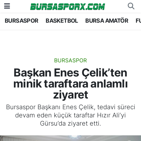
BURSASPOR
BASKETBOL
BURSA AMATÖR
F
Bursaspor
Bursa Nöbetçi Eczaneler
Futbol
Bursa Hava Durumu
Basketbol
Bursa Namaz Vakitleri
BURSASPOR
Başkan Enes Çelik’ten
Bursa Amatör
Bursa Trafik Yoğunluk Haritası
minik taraftara anlamlı
Hentbol
TFF 2.Lig Kırmızı Grup Puan Durumu ve Fikstü
ziyaret
Voleybol
Tüm Manşetler
Bursaspor Başkanı Enes Çelik, tedavi süreci
devam eden küçük taraftar Hızır Ali’yi
Genel
Son Dakika Haberleri
Gürsu’da ziyaret etti.
Haber Arşivi