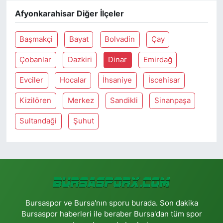
Afyonkarahisar Diğer İlçeler
Başmakçi
Bayat
Bolvadin
Çay
Çobanlar
Dazkiri
Dinar
Emirdağ
Evciler
Hocalar
İhsaniye
İscehisar
Kizilören
Merkez
Sandikli
Sinanpaşa
Sultandaği
Şuhut
Bursaspor ve Bursa'nın sporu burada. Son dakika
Bursaspor haberleri ile beraber Bursa'dan tüm spor