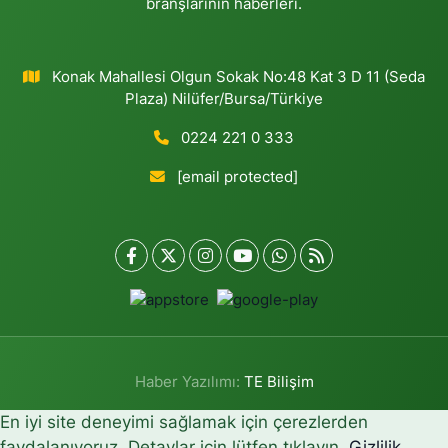
branşlarının haberleri.
Konak Mahallesi Olgun Sokak No:48 Kat 3 D 11 (Seda
Plaza) Nilüfer/Bursa/Türkiye
0224 221 0 333
[email protected]
Haber Yazılımı:
TE Bilişim
En iyi site deneyimi sağlamak için çerezlerden
faydalanıyoruz. Detaylar için lütfen tıklayın.
Gizlilik