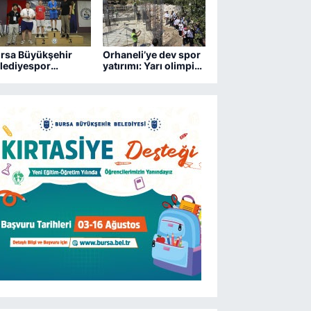
rsa Büyükşehir
Orhaneli’ye dev spor
lediyespor
yatırımı: Yarı olimpik
trançta 2 kupa
havuz yükseliyor
zandı