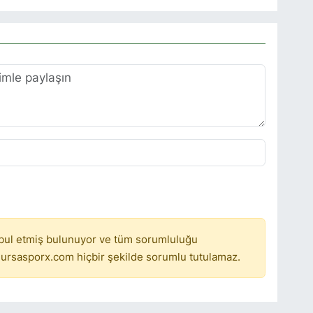
bul etmiş bulunuyor ve tüm sorumluluğu
ursasporx.com hiçbir şekilde sorumlu tutulamaz.