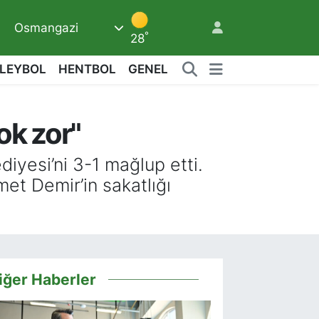
Osmangazi
°
28
LEYBOL
HENTBOL
GENEL
k zor"
9
iyesi’ni 3-1 mağlup etti.
et Demir’in sakatlığı
iğer Haberler