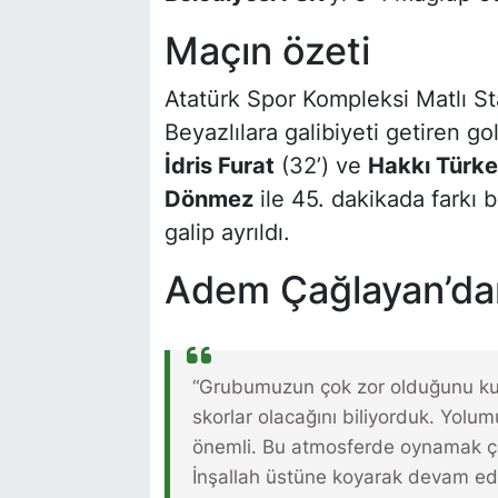
Maçın özeti
Atatürk Spor Kompleksi Matlı S
Beyazlılara galibiyeti getiren go
İdris Furat
(32’) ve
Hakkı Türke
Dönmez
ile 45. dakikada farkı 
galip ayrıldı.
Adem Çağlayan’da
“Grubumuzun çok zor olduğunu kura
skorlar olacağını biliyorduk. Yolu
önemli. Bu atmosferde oynamak çok
İnşallah üstüne koyarak devam ed