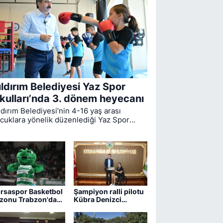
ıldırım Belediyesi Yaz Spor
kulları’nda 3. dönem heyecanı
ldırım Belediyesi’nin 4-16 yaş arası
cuklara yönelik düzenlediği Yaz Spor
ulları’nda ikinci dönem sona ererken,
üncü dönem eğitimleri için kayıt süreci
vam ediyor.
rsaspor Basketbol
Şampiyon ralli pilotu
zonu Trabzon'da
Kübra Denizci
ıyor
Keskin’den Erkan
Aydın’a ziyaret