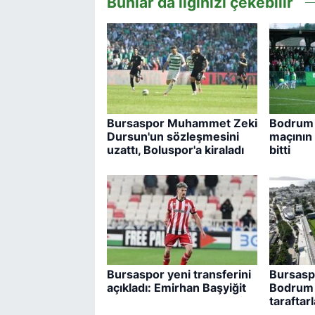
Bunlar da ilginizi çekebilir
Bursaspor Muhammet Zeki
Bodrum 
Dursun'un sözleşmesini
maçının b
uzattı, Boluspor'a kiraladı
bitti
Bursaspor yeni transferini
Bursaspo
açıkladı: Emirhan Başyiğit
Bodrum 
taraftarl