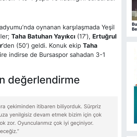
Bu
tadyumu’nda oynanan karşılaşmada Yeşil
Be
sa
ller;
Taha Batuhan Yayıkcı
(17’),
Ertuğrul
ka
r
’den (50’) geldi. Konuk ekip
Taha
bire indirse de Bursaspor sahadan 3-1
n değerlendirme
 çekiminden itibaren biliyorduk. Sürpriz
muza yenilgisiz devam etmek bizim için çok
 zor. Oyuncularımız çok iyi geçiniyor.
eceğiz.”