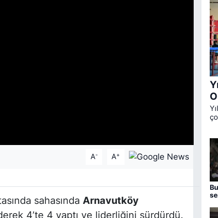
Y
O
Yı
ço
Ok
üç
de
-
+
A
A
Bu
se
ftasında sahasında
Arnavutköy
aç
erek 4’te 4 yaptı ve liderliğini sürdürdü.