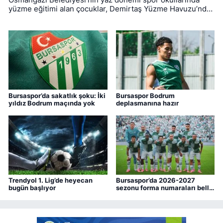
Osmangazi Belediyesi’nin yaz dönemi spor okullarında
yüzme eğitimi alan çocuklar, Demirtaş Yüzme Havuzu’nda
düzenlenen törenle sertifikalarına kavuştu.
Bursaspor’da sakatlık şoku: İki
Bursaspor Bodrum
yıldız Bodrum maçında yok
deplasmanına hazır
Trendyol 1. Lig’de heyecan
Bursaspor’da 2026-2027
bugün başlıyor
sezonu forma numaraları belli
oldu