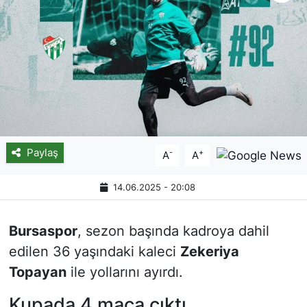
Paylaş
-
+
A
A
14.06.2025 - 20:08
Bursaspor
, sezon başında kadroya dahil
edilen 36 yaşındaki kaleci
Zekeriya
Topayan
ile yollarını ayırdı.
Kupada 4 maça çıktı