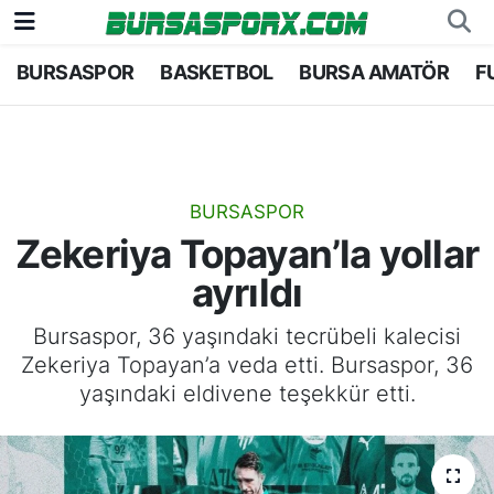
BURSASPOR
BASKETBOL
BURSA AMATÖR
F
Bursaspor
Bursa Nöbetçi Eczaneler
Futbol
Bursa Hava Durumu
Basketbol
Bursa Namaz Vakitleri
BURSASPOR
Zekeriya Topayan’la yollar
Bursa Amatör
Bursa Trafik Yoğunluk Haritası
ayrıldı
Hentbol
TFF 1.Lig Puan Durumu ve Fikstür
Bursaspor, 36 yaşındaki tecrübeli kalecisi
Zekeriya Topayan’a veda etti. Bursaspor, 36
Voleybol
Tüm Manşetler
yaşındaki eldivene teşekkür etti.
Genel
Son Dakika Haberleri
Haber Arşivi