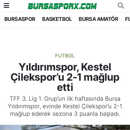
BURSASPOR
BASKETBOL
BURSA AMATÖR
F
Bursaspor
Bursa Nöbetçi Eczaneler
Futbol
Bursa Hava Durumu
Basketbol
Bursa Namaz Vakitleri
FUTBOL
Yıldırımspor, Kestel
Bursa Amatör
Bursa Trafik Yoğunluk Haritası
Çilekspor’u 2-1 mağlup
Hentbol
TFF 1.Lig Puan Durumu ve Fikstür
etti
Voleybol
Tüm Manşetler
TFF 3. Lig 1. Grup’un ilk haftasında Bursa
Yıldırımspor, evinde Kestel Çilekspor’u 2-1
Genel
Son Dakika Haberleri
mağlup ederek sezona 3 puanla başladı.
Haber Arşivi