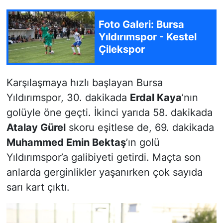
Foto Galeri: Bursa
Yıldırımspor - Kestel
Çilekspor
Karşılaşmaya hızlı başlayan Bursa
Yıldırımspor, 30. dakikada
Erdal Kaya
’nın
golüyle öne geçti. İkinci yarıda 58. dakikada
Atalay Gürel
skoru eşitlese de, 69. dakikada
Muhammed Emin Bektaş
’ın golü
Yıldırımspor’a galibiyeti getirdi. Maçta son
anlarda gerginlikler yaşanırken çok sayıda
sarı kart çıktı.