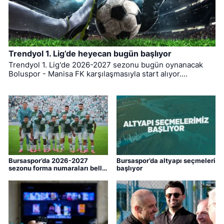
Trendyol 1. Lig’de heyecan bugün başlıyor
Trendyol 1. Lig'de 2026-2027 sezonu bugün oynanacak
Boluspor - Manisa FK karşılaşmasıyla start alıyor.
Bursaspor ise ligin ilk haftasında pazar günü deplasmanda
Bodrum FK ile kozlarını paylaşacak.
Bursaspor’da 2026-2027
Bursaspor’da altyapı seçmeleri
sezonu forma numaraları belli
başlıyor
oldu