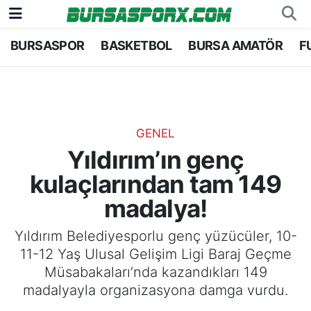
BURSASPOR
BASKETBOL
BURSA AMATÖR
F
Bursaspor
Bursa Nöbetçi Eczaneler
Futbol
Bursa Hava Durumu
Basketbol
Bursa Namaz Vakitleri
GENEL
Yıldırım’ın genç
Bursa Amatör
Bursa Trafik Yoğunluk Haritası
kulaçlarından tam 149
Hentbol
TFF 1.Lig Puan Durumu ve Fikstür
madalya!
Voleybol
Tüm Manşetler
Yıldırım Belediyesporlu genç yüzücüler, 10-
11-12 Yaş Ulusal Gelişim Ligi Baraj Geçme
Genel
Son Dakika Haberleri
Müsabakaları’nda kazandıkları 149
madalyayla organizasyona damga vurdu.
Haber Arşivi