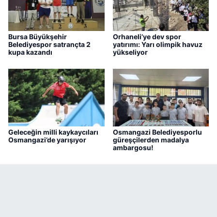
Bursa Büyükşehir
Orhaneli’ye dev spor
Belediyespor satrançta 2
yatırımı: Yarı olimpik havuz
kupa kazandı
yükseliyor
Geleceğin milli kaykaycıları
Osmangazi Belediyesporlu
Osmangazi’de yarışıyor
güreşçilerden madalya
ambargosu!