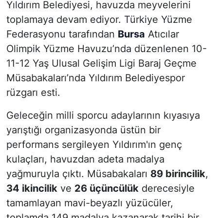
Yıldırım Belediyesi, havuzda meyvelerini
toplamaya devam ediyor. Türkiye Yüzme
Federasyonu tarafından
Bursa
Atıcılar
Olimpik Yüzme Havuzu’nda düzenlenen 10-
11-12 Yaş Ulusal Gelişim Ligi Baraj Geçme
Müsabakaları’nda Yıldırım Belediyespor
rüzgarı esti.
Geleceğin milli sporcu adaylarının kıyasıya
yarıştığı organizasyonda üstün bir
performans sergileyen Yıldırım'ın genç
kulaçları, havuzdan adeta madalya
yağmuruyla çıktı. Müsabakaları
89 birincilik
,
34 ikincilik
ve
26 üçüncülük
derecesiyle
tamamlayan mavi-beyazlı yüzücüler,
toplamda 149 madalya kazanarak tarihi bir