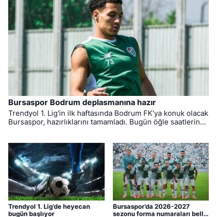
Bursaspor Bodrum deplasmanına hazır
Trendyol 1. Lig'in ilk haftasında Bodrum FK’ya konuk olacak
Bursaspor, hazırlıklarını tamamladı. Bugün öğle saatlerinde
Muğla'ya hareket eden yeşil-beyazlıların mücadelesini
hakem Yiğit Arslan yönetecek.
Trendyol 1. Lig’de heyecan
Bursaspor’da 2026-2027
bugün başlıyor
sezonu forma numaraları belli