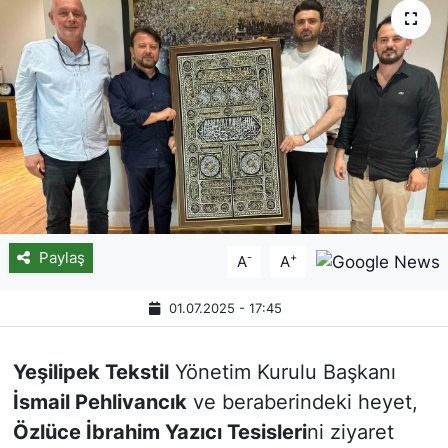
Paylaş
-
+
A
A
01.07.2025 - 17:45
Yeşilipek Tekstil
Yönetim Kurulu Başkanı
İsmail Pehlivancık
ve beraberindeki heyet,
Özlüce İbrahim Yazıcı Tesisleri
ni ziyaret