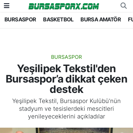
BURSASPOR
BASKETBOL
BURSA AMATÖR
F
Bursaspor
Bursa Nöbetçi Eczaneler
Futbol
Bursa Hava Durumu
Basketbol
Bursa Namaz Vakitleri
BURSASPOR
Yeşilipek Tekstil'den
Bursa Amatör
Bursa Trafik Yoğunluk Haritası
Bursaspor’a dikkat çeken
Hentbol
TFF 1.Lig Puan Durumu ve Fikstür
destek
Voleybol
Tüm Manşetler
Yeşilipek Tekstil, Bursaspor Kulübü'nün
stadyum ve tesislerdeki mescitleri
Genel
Son Dakika Haberleri
yenileyeceklerini açıkladılar
Haber Arşivi